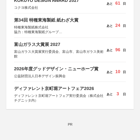
KOKUYO DESIGN AWARD 2027
61
あと
日
コクヨ株式会社
第34回 特種東海製紙 紙わざ大賞
24
あと
日
特種東海製紙株式会社
協力：特種東海製紙グループ
特別協賛：静岡県長泉町
富山ガラス大賞展 2027
96
あと
日
富山ガラス大賞展実行委員会、富山市、富山市ガラス美術
館
2026年度グッドデザイン・ニューホープ賞
10
あと
日
公益財団法人日本デザイン振興会
ディファレント京町堀アートフェア2026
3
あと
日
ディファレント京町堀アートフェア実行委員会（株式会社
チグニッタ内）
PR