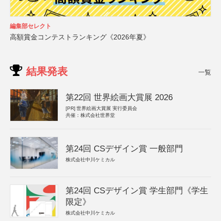
編集部セレクト
高額賞金コンテストランキング《2026年夏》
結果発表
一覧
第22回 世界絵画大賞展 2026
[PR]
世界絵画大賞展 実行委員会
共催：株式会社世界堂
第24回 CSデザイン賞 一般部門
株式会社中川ケミカル
第24回 CSデザイン賞 学生部門《学生
限定》
株式会社中川ケミカル