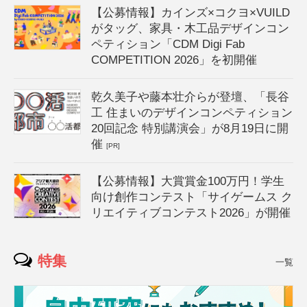
【公募情報】カインズ×コクヨ×VUILD
がタッグ、家具・木工品デザインコン
ペティション「CDM Digi Fab
COMPETITION 2026」を初開催
乾久美子や藤本壮介らが登壇、「長谷
工 住まいのデザインコンペティション
20回記念 特別講演会」が8月19日に開
催
[PR]
【公募情報】大賞賞金100万円！学生
向け創作コンテスト「サイゲームス ク
リエイティブコンテスト2026」が開催
特集
一覧