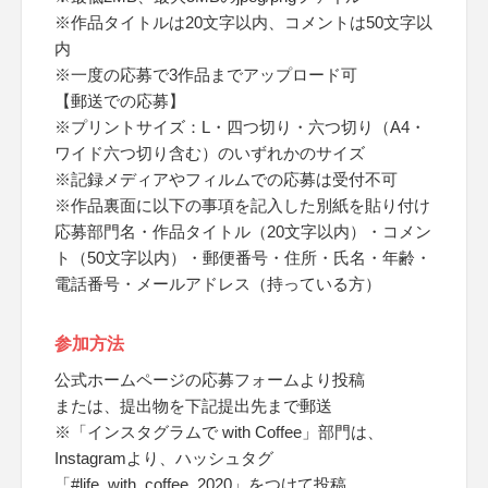
※作品タイトルは20文字以内、コメントは50文字以
内
※一度の応募で3作品までアップロード可
【郵送での応募】
※プリントサイズ：L・四つ切り・六つ切り（A4・
ワイド六つ切り含む）のいずれかのサイズ
※記録メディアやフィルムでの応募は受付不可
※作品裏面に以下の事項を記入した別紙を貼り付け
応募部門名・作品タイトル（20文字以内）・コメン
ト（50文字以内）・郵便番号・住所・氏名・年齢・
電話番号・メールアドレス（持っている方）
参加方法
公式ホームページの応募フォームより投稿
または、提出物を下記提出先まで郵送
※「インスタグラムで with Coffee」部門は、
Instagramより、ハッシュタグ
「#life_with_coffee_2020」をつけて投稿