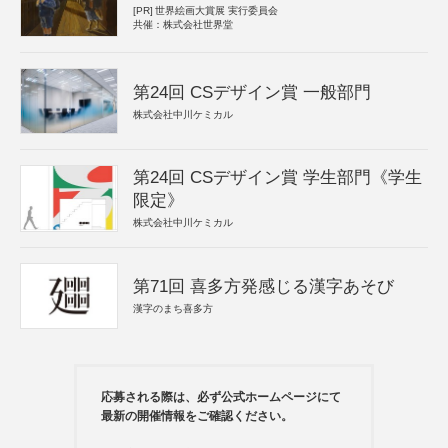
[PR]
世界絵画大賞展 実行委員会
共催：株式会社世界堂
第24回 CSデザイン賞 一般部門
株式会社中川ケミカル
第24回 CSデザイン賞 学生部門《学生
限定》
株式会社中川ケミカル
第71回 喜多方発感じる漢字あそび
漢字のまち喜多方
応募される際は、必ず公式ホームページにて
最新の開催情報をご確認ください。