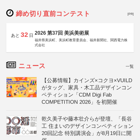
締め切り直前コンテスト
[PR]
2026 第37回 美浜美術展
32
あと
日
福井県美浜町、美浜町教育委員会、福井新聞社、関西電力株
式会社
ニュース
一覧
【公募情報】カインズ×コクヨ×VUILD
がタッグ、家具・木工品デザインコン
ペティション「CDM Digi Fab
COMPETITION 2026」を初開催
乾久美子や藤本壮介らが登壇、「長谷
工 住まいのデザインコンペティション
20回記念 特別講演会」が8月19日に開