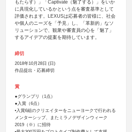
もたらす）」「Captivate（魅了する）」をいか
に具現化しているかという点を審査基準として
評価されます。LEXUSは応募者の皆様に、社会
や個人のニーズを「予見」し、「革新的」なソ
リューションで、観衆や審査員の心を「魅了」
するアイデアの提案を期待しています。
締切
2018年10月28日 (日)
作品提出・応募締切
賞
●グランプリ（1点）
●入賞（6点）
•入賞6組のクリエイターをニューヨークで行われる
メンターシップ、またミラノデザインウィーク
2019（※）に招待
•最大300万円をプロトタイプ制作費として支援。