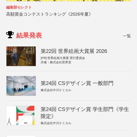
編集部セレクト
高額賞金コンテストランキング《2026年夏》
結果発表
一覧
第22回 世界絵画大賞展 2026
[PR]
世界絵画大賞展 実行委員会
共催：株式会社世界堂
第24回 CSデザイン賞 一般部門
株式会社中川ケミカル
第24回 CSデザイン賞 学生部門《学生
限定》
株式会社中川ケミカル