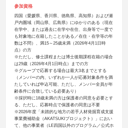
参加資格
四国（愛媛県、香川県、徳島県、高知県）および瀬
戸内圏域（岡山県、広島県）にゆかりのある（現在
在学中、または過去に在学や在住、出身等で一度で
も対象地に在籍したことがある／在住・在学等の年
数は不問）、満15～25歳未満（2026年4月1日時
点）の方
※ただし、修士課程または博士後期課程在籍の場合
は29歳（2026年4月1日時点）までの方
※グループで応募する場合は最大3名までとする
（メンバーの内、いずれか一人が応募対象条件を満
たしていれば申込可能、ただし、メンバー全員が年
齢条件に合致している必要あり）
※採択時に18歳未満の方は保護者の同意を必要とす
る、ただし、応募時点で保護者の同意は不要
※2026年度「未踏的な地方の若手人材発掘育成支援
事業費補助金（AKATSUKIプロジェクト）」におい
て、他の事業者（LE四国以外のプログラム／公式ホ