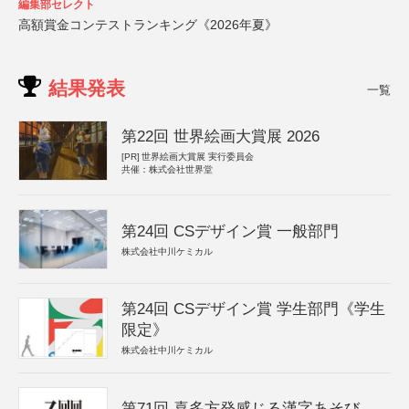
編集部セレクト
高額賞金コンテストランキング《2026年夏》
結果発表
一覧
第22回 世界絵画大賞展 2026
[PR]
世界絵画大賞展 実行委員会
共催：株式会社世界堂
第24回 CSデザイン賞 一般部門
株式会社中川ケミカル
第24回 CSデザイン賞 学生部門《学生
限定》
株式会社中川ケミカル
第71回 喜多方発感じる漢字あそび