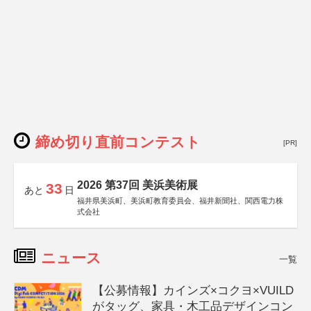
締め切り直前コンテスト
[PR]
2026 第37回 美浜美術展
33
あと
日
福井県美浜町、美浜町教育委員会、福井新聞社、関西電力株
式会社
ニュース
一覧
【公募情報】カインズ×コクヨ×VUILD
がタッグ、家具・木工品デザインコン