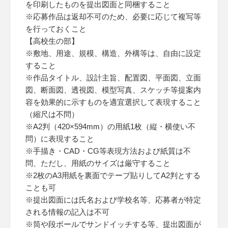
を印刷したものを提出図面と同梱すること
※応募作品は返却不可のため、必要に応じて複写等
を行っておくこと
【高校生の部】
※敷地、用途、規模、構造、外構等は、自由に設定
すること
※作品タイトル、設計主旨、配置図、平面図、立面
図、断面図、透視図、模型写真、スケッチ等提案内
容を効果的に示すものを適宜選択して表現すること
（縮尺は不問）
※A2判（420×594mm）の用紙1枚（縦・横使い不
問）に表現すること
※手描き・CAD・CG等表現方法および紙質は不
問、ただし、用紙のサイズは厳守すること
※2枚のA3用紙を裏面でテープ貼りしてA2判とする
ことも可
※提出図面には氏名および学校名等、応募者が特定
される情報の記入は不可
※筒や段ボールでサンドイッチする等、提出図面が