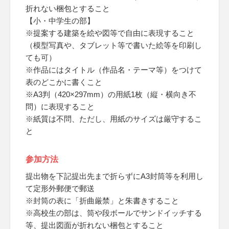
折れない梱包とすること
【小・中学生の部】
※提案する建築を絵や図等で自由に表現すること
（模型写真や、タブレット等で書いた絵等を印刷し
ても可）
※作品にはタイトル（作品名・テーマ等）をつけて
表のどこかに書くこと
※A3判（420×297mm）の用紙1枚（縦・横向き不
問）に表現すること
※紙質は不問、ただし、用紙のサイズは厳守するこ
と
参加方法
提出物を下記提出先まで折らずにA3封筒等を利用し
て定形外郵便で郵送
※封筒の表に「折曲厳禁」と朱書きすること
※高校生の部は、筒や段ボールでサンドイッチする
等、提出図面が折れない梱包とすること