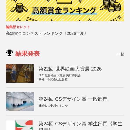
編集部セレクト
高額賞金コンテストランキング《2026年夏》
結果発表
一覧
第22回 世界絵画大賞展 2026
[PR]
世界絵画大賞展 実行委員会
共催：株式会社世界堂
第24回 CSデザイン賞 一般部門
株式会社中川ケミカル
第24回 CSデザイン賞 学生部門《学生