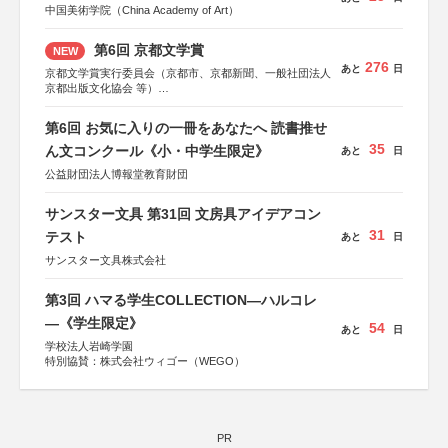
中国美術学院（China Academy of Art）
第6回 京都文学賞
NEW
276
あと
日
京都文学賞実行委員会（京都市、京都新聞、一般社団法人
京都出版文化協会 等）
協力：京都府書店商業組合、朝日新聞出版、
KADOKAWA、河出書房新社、幻冬舎、講談社、光文社、
第6回 お気に入りの一冊をあなたへ 読書推せ
集英社、小学館、祥伝社、新潮社、淡交社、ちいさいミシ
35
マ社、徳間書店、早川書房、PHP研究所、双葉社、文藝春
ん文コンクール《小・中学生限定》
あと
日
秋、ポプラ社、毎日新聞出版
公益財団法人博報堂教育財団
サンスター文具 第31回 文房具アイデアコン
31
テスト
あと
日
サンスター文具株式会社
第3回 ハマる学生COLLECTION―ハルコレ
―《学生限定》
54
あと
日
学校法人岩崎学園
特別協賛：株式会社ウィゴー（WEGO）
PR