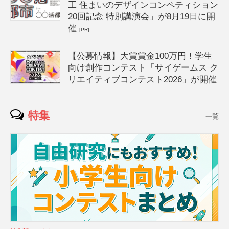
工 住まいのデザインコンペティション
20回記念 特別講演会」が8月19日に開
催
[PR]
【公募情報】大賞賞金100万円！学生
向け創作コンテスト「サイゲームス ク
リエイティブコンテスト2026」が開催
特集
一覧