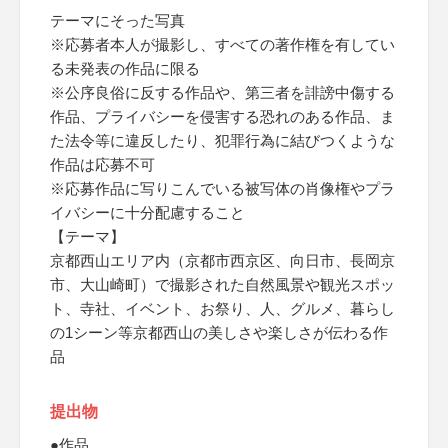
テーマにそった写真
※応募者本人が撮影し、すべての著作権を有してい
る未発表の作品に限る
※公序良俗に反する作品や、第三者を誹謗中傷する
作品、プライバシーを侵害する恐れのある作品、ま
た法令等に違反したり、犯罪行為に結びつくような
作品は応募不可
※応募作品に写りこんでいる被写体の肖像権やプラ
イバシーに十分配慮すること
【テーマ】
京都西山エリア内（京都市西京区、向日市、長岡京
市、大山崎町）で撮影された自然風景や観光スポッ
ト、寺社、イベント、お祭り、人、グルメ、暮らし
の1シーン等京都西山の美しさや楽しさが伝わる作
品
提出物
●作品