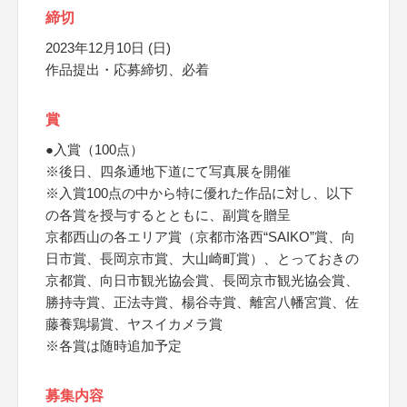
締切
2023年12月10日 (日)
作品提出・応募締切、必着
賞
●入賞（100点）
※後日、四条通地下道にて写真展を開催
※入賞100点の中から特に優れた作品に対し、以下
の各賞を授与するとともに、副賞を贈呈
京都西山の各エリア賞（京都市洛西“SAIKO”賞、向
日市賞、長岡京市賞、大山崎町賞）、とっておきの
京都賞、向日市観光協会賞、長岡京市観光協会賞、
勝持寺賞、正法寺賞、楊谷寺賞、離宮八幡宮賞、佐
藤養鶏場賞、ヤスイカメラ賞
※各賞は随時追加予定
募集内容