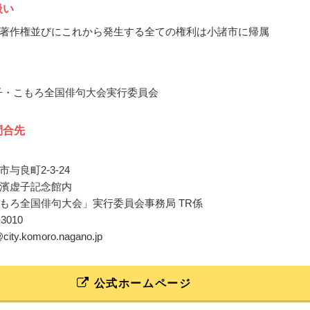
扱い
著作権並びにこれから発生する全ての権利は小諸市に帰属
虚子・こもろ全国俳句大会実行委員会
問合先
与良町2-3-24
濱虚子記念館内
もろ全国俳句大会」実行委員会事務局 TR係
-3010
@city.komoro.nagano.jp
公式ホームページ