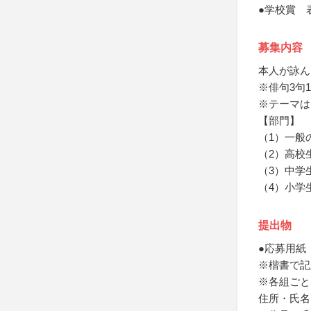
●学校賞 
募集内容
本人が詠ん
※俳句3句
※テーマは
【部門】
（1）一般
（2）高校
（3）中学
（4）小学
提出物
●応募用紙
※楷書で記
※各組ごと
住所・氏名