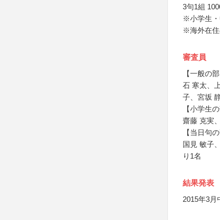
3句1組 10
※小学生・
※海外在住
審査員
【一般の部
石 寒太、
子、宮坂 
【小学生の
齋藤 克実
【当日句の
国見 敏子
り1名
結果発表
2015年