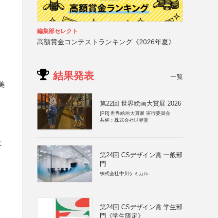
編集部セレクト
高額賞金コンテストランキング《2026年夏》
結果発表
一覧
美
第22回 世界絵画大賞展 2026
[PR]
世界絵画大賞展 実行委員会
共催：株式会社世界堂
よ
第24回 CSデザイン賞 一般部
門
株式会社中川ケミカル
第24回 CSデザイン賞 学生部
門《学生限定》