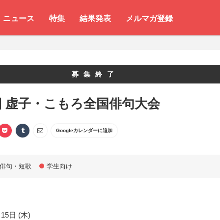
ニュース
特集
結果発表
メルマガ登録
募集終了
回 虚子・こもろ全国俳句大会
Googleカレンダーに追加
俳句・短歌
学生向け
15日 (木)