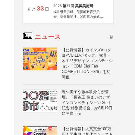
2026 第37回 美浜美術展
33
あと
日
福井県美浜町、美浜町教育委員
会、福井新聞社、関西電力株式会
社
ニュース
一覧
【公募情報】カインズ×コク
ヨ×VUILDがタッグ、家具・
木工品デザインコンペティシ
ョン「CDM Digi Fab
COMPETITION 2026」を初
開催
乾久美子や藤本壮介らが登
壇、「長谷工 住まいのデザ
インコンペティション 20回
記念 特別講演会」が8月19日
に開催
[PR]
【公募情報】大賞賞金100万
円！学生向け創作コンテスト