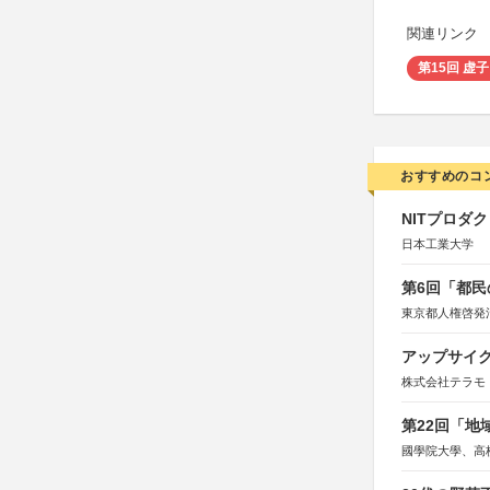
関連リンク
第15回 虚
おすすめのコ
NITプロダ
日本工業大学
第6回「都民
東京都人権啓発
アップサイ
株式会社テラモ
第22回「
國學院大學、高