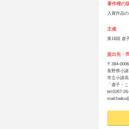
著作権の
入賞作品の
主催
第16回 
提出先・
〒384-0006
長野県小諸市
市立小諸高
「虚子・こ
tel:0267-26
mail:haiku