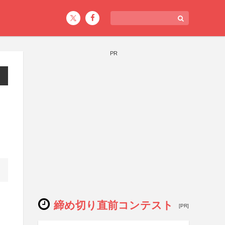
PR
締め切り直前コンテスト
[PR]