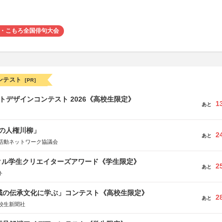
子・こもろ全国俳句大会
ンテスト
[PR]
クトデザインコンテスト 2026《高校生限定》
1
あと
の人権川柳」
2
あと
活動ネットワーク協議会
クル学生クリエイターズアワード《学生限定》
2
あと
ト
地域の伝承文化に学ぶ」コンテスト《高校生限定》
2
あと
校生新聞社