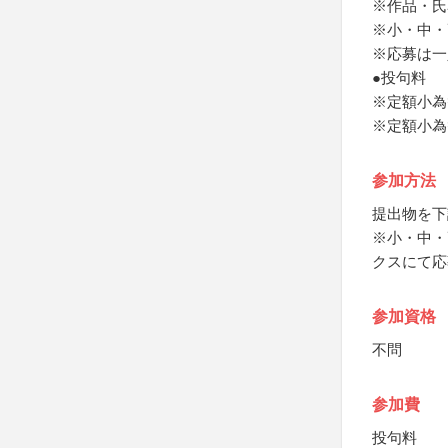
※作品・氏
※小・中・
※応募は一
●投句料
※定額小為
※定額小為
参加方法
提出物を下
※小・中・
クスにて応
参加資格
不問
参加費
投句料