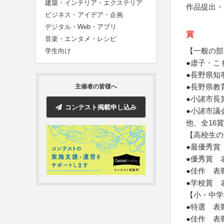
建築・インテリア・エクステリア
作品提出・
ビジネス・アイデア・企画
デジタル・Web・アプリ
賞
音楽・エンタメ・レシピ
【一般の部
学生向け
●虚子・こ
●長野県知
●長野県教
主催者の皆様へ
●小諸市長
コンテスト掲載申し込み
●小諸市議
他、全16
【高校生の
●最優秀賞
●優秀賞 
●佳作 表
●学校賞 
【小・中学
●特選 表
●佳作 表