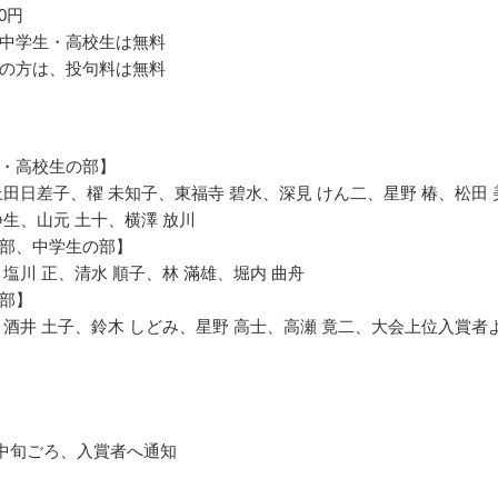
00円
中学生・高校生は無料
の方は、投句料は無料
・高校生の部】
上田日差子、櫂 未知子、東福寺 碧水、深見 けん二、星野 椿、松田 
静生、山元 土十、横澤 放川
部、中学生の部】
、塩川 正、清水 順子、林 滿雄、堀内 曲舟
部】
、酒井 土子、鈴木 しどみ、星野 高士、高瀬 竟二、大会上位入賞者
3月中旬ごろ、入賞者へ通知