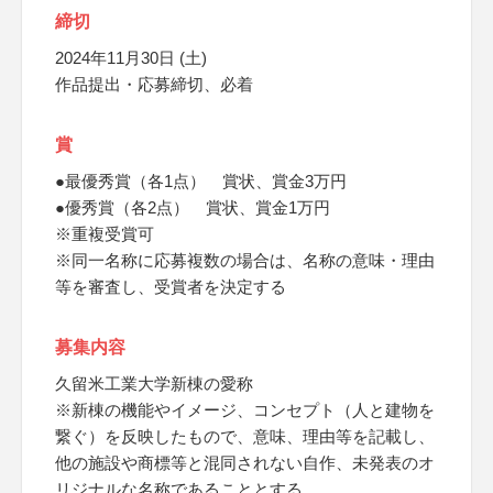
締切
2024年11月30日 (土)
作品提出・応募締切、必着
賞
●最優秀賞（各1点） 賞状、賞金3万円
●優秀賞（各2点） 賞状、賞金1万円
※重複受賞可
※同一名称に応募複数の場合は、名称の意味・理由
等を審査し、受賞者を決定する
募集内容
久留米工業大学新棟の愛称
※新棟の機能やイメージ、コンセプト（人と建物を
繋ぐ）を反映したもので、意味、理由等を記載し、
他の施設や商標等と混同されない自作、未発表のオ
リジナルな名称であることとする