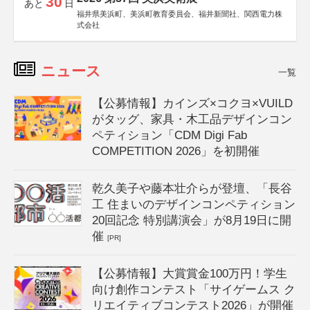
30
あと
日
福井県美浜町、美浜町教育委員会、福井新聞社、関西電力株
式会社
ニュース
一覧
【公募情報】カインズ×コクヨ×VUILD
がタッグ、家具・木工品デザインコン
ペティション「CDM Digi Fab
COMPETITION 2026」を初開催
乾久美子や藤本壮介らが登壇、「長谷
工 住まいのデザインコンペティション
20回記念 特別講演会」が8月19日に開
催
[PR]
【公募情報】大賞賞金100万円！学生
向け創作コンテスト「サイゲームス ク
リエイティブコンテスト2026」が開催