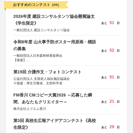
おすすめのコンテスト
[PR]
2026年度 建設コンサルタンツ協会懸賞論文
51
《学生限定》
あと
日
一般社団法人 建設コンサルタンツ協会
令和8年度 山火事予防ポスター用原画・標語
の募集
52
あと
日
一般財団法人日本森林林業振興会
【後援】
総務省消防庁、文部科学省、林野庁、全国森林組合連合
会、森林火災対策協会
第19回 介護作文・フォトコンテスト
51
あと
日
公益社団法人 全国老人福祉施設協議会
※後援：厚生労働省、文部科学省
FM香川 CMコピー大賞2026 ～応募した瞬
21
間、あなたもクリエイター～
あと
日
株式会社エフエム香川
第3回 高校生広報アイデアコンテスト《高校
29
生限定》
あと
日