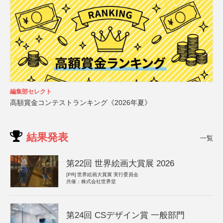
編集部セレクト
高額賞金コンテストランキング《2026年夏》
結果発表
一覧
第22回 世界絵画大賞展 2026
[PR]
世界絵画大賞展 実行委員会
共催：株式会社世界堂
第24回 CSデザイン賞 一般部門