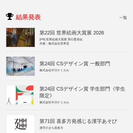
結果発表
一覧
第22回 世界絵画大賞展 2026
[PR]
世界絵画大賞展 実行委員会
共催：株式会社世界堂
第24回 CSデザイン賞 一般部門
株式会社中川ケミカル
第24回 CSデザイン賞 学生部門《学生
限定》
株式会社中川ケミカル
第71回 喜多方発感じる漢字あそび
漢字のまち喜多方