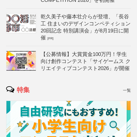
COMPETITION 2026」を初開催
乾久美子や藤本壮介らが登壇、「長谷
工 住まいのデザインコンペティション
20回記念 特別講演会」が8月19日に開
催
[PR]
【公募情報】大賞賞金100万円！学生
向け創作コンテスト「サイゲームス ク
リエイティブコンテスト2026」が開催
特集
一覧