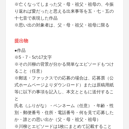
※亡くなってしまった父・母・祖父・祖母の、今振
り返れば愛だったと思える出来事等を五・七・五の
十七音で表現した作品
※思い出の対象者は、父・母・祖父・祖母に限る
提出物
●作品
※5・7・5の17文字
※その川柳の背景が分かる簡単なエピソードもつけ
ること（任意）
※郵送・ファックスでの応募の場合は、応募票（公
式ホームページよりダウンロード）または原稿用紙
等に以下の事項を記入し、本文とともに送付するこ
と
氏名（ふりがな）・ペンネーム（任意）・年齢・性
別・郵便番号・住所・電話番号・何を見て応募した
か・誰との思い出か（父・母・祖父・祖母）
※川柳とエピソードは1枚にまとめて記載すること