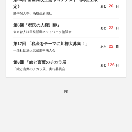
26
定》
あと
日
國學院大學、高校生新聞社
第6回「都民の人権川柳」
22
あと
日
東京都人権啓発活動ネットワーク協議会
第17回 「税金をテーマに川柳大募集！」
22
あと
日
一般社団法人武蔵府中法人会
第6回 「絵と言葉のチカラ展」
126
あと
日
「絵と言葉のチカラ展」実行委員会
PR