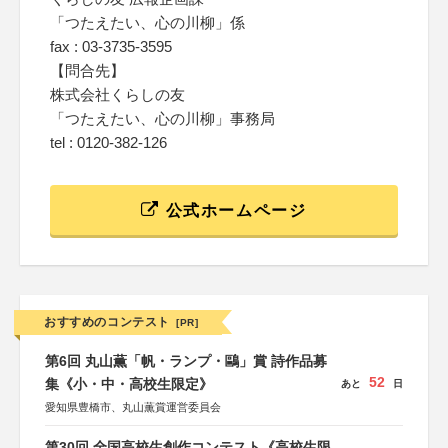
「つたえたい、心の川柳」係
fax : 03-3735-3595
【問合先】
株式会社くらしの友
「つたえたい、心の川柳」事務局
tel : 0120-382-126
公式ホームページ
おすすめのコンテスト
[PR]
第6回 丸山薫「帆・ランプ・鷗」賞 詩作品募
52
集《小・中・高校生限定》
あと
日
愛知県豊橋市、丸山薫賞運営委員会
第30回 全国高校生創作コンテスト《高校生限