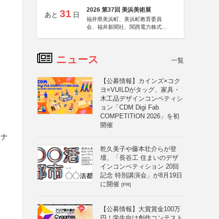
2026 第37回 美浜美術展
31
あと
日
福井県美浜町、美浜町教育委員
会、福井新聞社、関西電力株式会
社
ニュース
一覧
【公募情報】カインズ×コク
ヨ×VUILDがタッグ、家具・
木工品デザインコンペティシ
ョン「CDM Digi Fab
COMPETITION 2026」を初
開催
ジナ
乾久美子や藤本壮介らが登
壇、「長谷工 住まいのデザ
インコンペティション 20回
記念 特別講演会」が8月19日
に開催
[PR]
【公募情報】大賞賞金100万
円！学生向け創作コンテスト