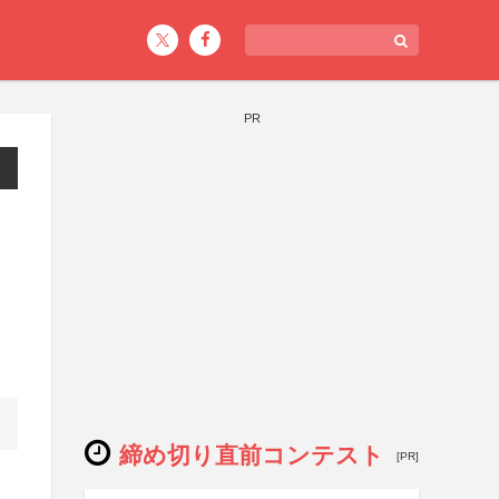
PR
締め切り直前コンテスト
[PR]