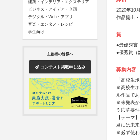
建築・インテリア・エクステリア
ビジネス・アイデア・企画
2020年10月
デジタル・Web・アプリ
作品提出・
音楽・エンタメ・レシピ
学生向け
賞
●最優秀賞
●優秀賞（
主催者の皆様へ
コンテスト掲載申し込み
募集内容
「高校生ボ
※高校生ボ
ル作品であ
※未発表か
※応募要件
【テーマ】
君には未来
※必ず使わ