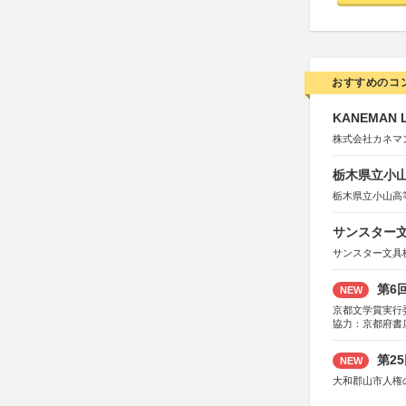
おすすめのコ
KANEMAN 
株式会社カネマ
栃木県立小
栃木県立小山高
サンスター文
サンスター文具
第6
NEW
京都文学賞実行
協力：京都府書
社、集英社、小
研究所、双葉社
第2
NEW
大和郡山市人権