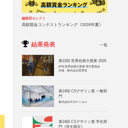
編集部セレクト
高額賞金コンテストランキング《2026年夏》
結果発表
一覧
第22回 世界絵画大賞展 2026
[PR]
世界絵画大賞展 実行委員会
共催：株式会社世界堂
第24回 CSデザイン賞 一般部
門
株式会社中川ケミカル
第24回 CSデザイン賞 学生部
門《学生限定》