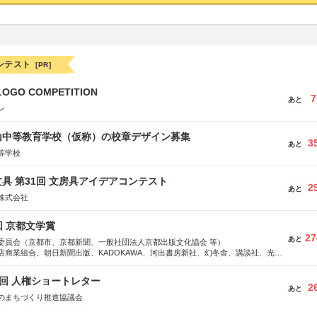
ンテスト
[PR]
LOGO COMPETITION
7
あと
ン
山中等教育学校（仮称）の校章デザイン募集
3
あと
等学校
具 第31回 文房具アイデアコンテスト
2
あと
株式会社
回 京都文学賞
27
あと
委員会（京都市、京都新聞、一般社団法人京都出版文化協会 等）
店商業組合、朝日新聞出版、KADOKAWA、河出書房新社、幻冬舎、講談社、光文
学館、祥伝社、新潮社、淡交社、ちいさいミシマ社、徳間書店、早川書房、PHP
、文藝春秋、ポプラ社、毎日新聞出版
5回 人権ショートレター
2
あと
のまちづくり推進協議会