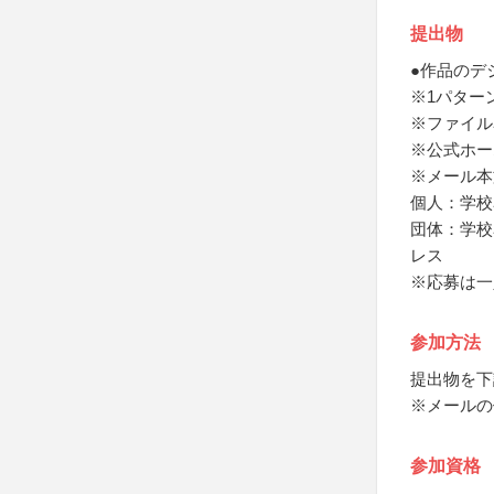
提出物
●作品のデ
※1パターン
※ファイル名
※公式ホー
※メール本
個人：学校
団体：学校
レス
※応募は一
参加方法
提出物を下
※メールの
参加資格