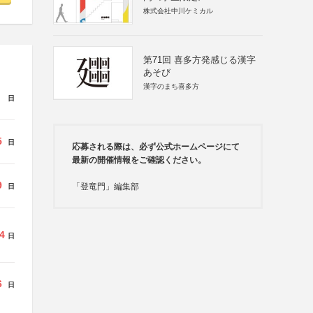
株式会社中川ケミカル
第71回 喜多方発感じる漢字
あそび
漢字のまち喜多方
日
5
日
応募される際は、必ず公式ホームページにて
最新の開催情報をご確認ください。
9
「登竜門」編集部
日
4
日
6
日