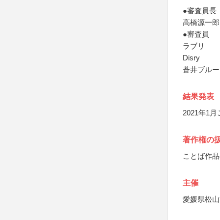
●審査員長
高橋源一郎
●審査員
ラブリ
Disry
蒼井ブルー
結果発表
2021年1
著作権の
ことば作品
主催
愛媛県松山