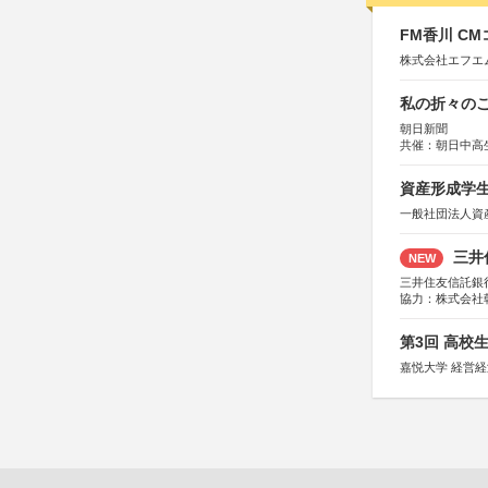
FM香川 C
株式会社エフエ
私の折々のこ
朝日新聞
共催：朝日中高
資産形成学生
一般社団法人資
三井
NEW
三井住友信託銀
協力：株式会社
後援：日本郵便
第3回 高校
嘉悦大学 経営