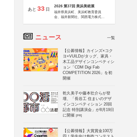
2026 第37回 美浜美術展
33
あと
日
福井県美浜町、美浜町教育委員
会、福井新聞社、関西電力株式会
社
ニュース
一覧
【公募情報】カインズ×コク
ヨ×VUILDがタッグ、家具・
木工品デザインコンペティシ
ョン「CDM Digi Fab
COMPETITION 2026」を初
開催
乾久美子や藤本壮介らが登
壇、「長谷工 住まいのデザ
インコンペティション 20回
記念 特別講演会」が8月19日
に開催
[PR]
【公募情報】大賞賞金100万
円！学生向け創作コンテスト