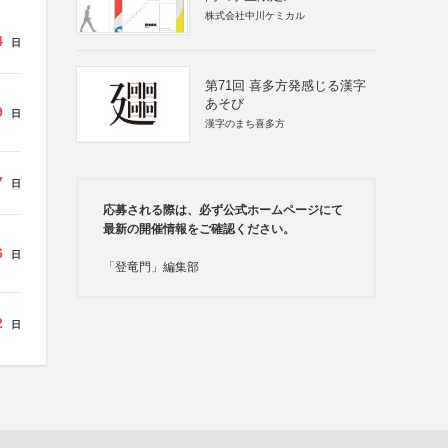
株式会社中川ケミカル
4
日
第71回 喜多方発感じる漢字
あそび
9
日
漢字のまち喜多方
7
日
応募される際は、必ず公式ホームページにて
最新の開催情報をご確認ください。
6
日
「登竜門」編集部
2
日