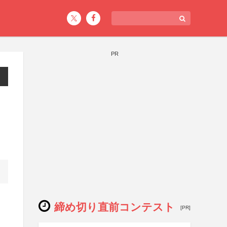
PR
締め切り直前コンテスト
[PR]