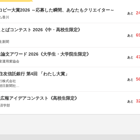
Mコピー大賞2026 ～応募した瞬間、あなたもクリエイター～
2
あと
ム香川
とばコンテスト 2026《中・高校生限定》
6
あと
生新聞
論文アワード 2026《大学生・大学院生限定》
4
あと
産運用業協会
住友信託銀行 第4回 「わたし大賞」
5
あと
行株式会社
朝日新聞社
株式会社
生広報アイデアコンテスト《高校生限定》
3
あと
経済学部