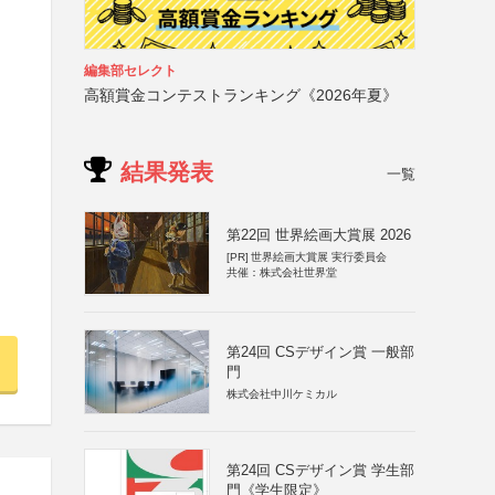
編集部セレクト
高額賞金コンテストランキング《2026年夏》
結果発表
一覧
第22回 世界絵画大賞展 2026
[PR]
世界絵画大賞展 実行委員会
共催：株式会社世界堂
第24回 CSデザイン賞 一般部
門
株式会社中川ケミカル
第24回 CSデザイン賞 学生部
門《学生限定》