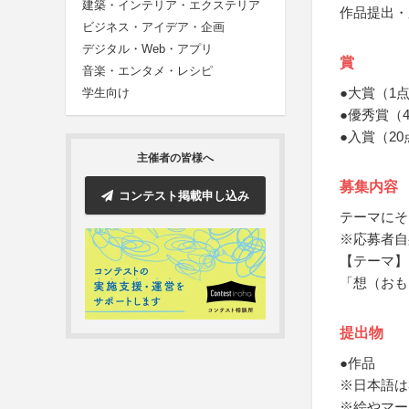
建築・インテリア・エクステリア
作品提出・
ビジネス・アイデア・企画
デジタル・Web・アプリ
賞
音楽・エンタメ・レシピ
●大賞（1
学生向け
●優秀賞（
●入賞（2
主催者の皆様へ
募集内容
コンテスト掲載申し込み
テーマにそ
※応募者自
【テーマ】
「想（おも
提出物
●作品
※日本語は3
※絵やマー