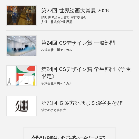
第22回 世界絵画大賞展 2026
[PR]
世界絵画大賞展 実行委員会
共催：株式会社世界堂
第24回 CSデザイン賞 一般部門
株式会社中川ケミカル
第24回 CSデザイン賞 学生部門《学生
限定》
株式会社中川ケミカル
第71回 喜多方発感じる漢字あそび
漢字のまち喜多方
応募される際は、必ず公式ホームページにて