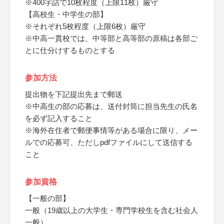
※400字詰で10枚程度（上限11枚）厳守
【高校生・中学生の部】
※それぞれ5枚程度（上限6枚）厳守
※中高一貫校では、中等部と高等部の原稿は各部ご
とに仕分けするものとする
参加方法
提出物を下記提出先まで郵送
※中高生の部の応募は、送付封筒に担当先生の氏名
を必ず記入すること
※海外在住者で郵便事情等がある場合に限り、メー
ルでの応募可、ただしpdfファイルにして送信する
こと
参加資格
【一般の部】
一般（19歳以上の大学生・専門学校生を含む社会人
一般）