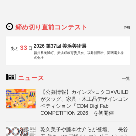
締め切り直前コンテスト
[PR]
2026 第37回 美浜美術展
33
あと
日
福井県美浜町、美浜町教育委員会、福井新聞社、関西電力株
式会社
ニュース
一覧
【公募情報】カインズ×コクヨ×VUILD
がタッグ、家具・木工品デザインコン
ペティション「CDM Digi Fab
COMPETITION 2026」を初開催
乾久美子や藤本壮介らが登壇、「長谷