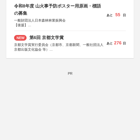
令和8年度 山火事予防ポスター用原画・標語
の募集
55
あと
日
一般財団法人日本森林林業振興会
【後援】
総務省消防庁、文部科学省、林野庁、全国森林組合連合
会、森林火災対策協会
第6回 京都文学賞
NEW
276
あと
日
京都文学賞実行委員会（京都市、京都新聞、一般社団法人
京都出版文化協会 等）
協力：京都府書店商業組合、朝日新聞出版、
KADOKAWA、河出書房新社、幻冬舎、講談社、光文社、
集英社、小学館、祥伝社、新潮社、淡交社、ちいさいミシ
マ社、徳間書店、早川書房、PHP研究所、双葉社、文藝春
秋、ポプラ社、毎日新聞出版
PR