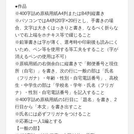
●作品
※400字詰め原稿用紙A4判またはB4判縦書き
※パソコンではA4判20字×20行とし、手書きの場
合、文字は大きくはっきりと書き、なるべく折らな
いで右上端をホチキス等で綴じること
※鉛筆書きは字が薄く、選考時や印刷後も読みにく
いため、ペン等を使用する等工夫をすること（字が
消えるペンの使用は不可）
※原稿用紙の右側余白に縦書きで「郵便番号と現住
所（自宅）」を書き、次の行に一般の部は「氏名
（フリガナ）・年齢・性別・自宅電話番号」、高校
生・中学生の部は「学校名・学年・氏名（フリガ
ナ）・性別・自宅電話番号」を記入すること
※400字詰め原稿用紙の1行目に「題名」を書き、2
行目から「本文」を書き出すこと
※氏名には必ずフリガナをつけること
※応募は一人1編とする
【一般の部】