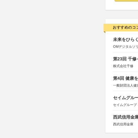
おすすめのコ
未来をひらく若
OMデジタルソ
第23回 千
株式会社千修
第4回 健康
一般財団法人健
セイムグルー
セイムグループ
西武信用金庫
西武信用金庫