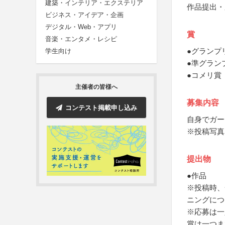
建築・インテリア・エクステリア
作品提出・
ビジネス・アイデア・企画
デジタル・Web・アプリ
賞
音楽・エンタメ・レシピ
●グランプ
学生向け
●準グラン
●コメリ賞
主催者の皆様へ
募集内容
コンテスト掲載申し込み
自身でガー
※投稿写真
提出物
●作品
※投稿時、
ニングにつ
※応募は一
賞は一つま