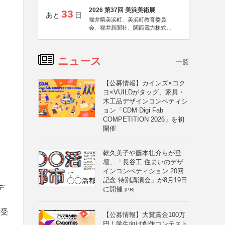
2026 第37回 美浜美術展
33
あと
日
福井県美浜町、美浜町教育委員
会、福井新聞社、関西電力株式会
社
ニュース
一覧
【公募情報】カインズ×コク
ヨ×VUILDがタッグ、家具・
木工品デザインコンペティシ
ョン「CDM Digi Fab
COMPETITION 2026」を初
開催
乾久美子や藤本壮介らが登
壇、「長谷工 住まいのデザ
インコンペティション 20回
記念 特別講演会」が8月19日
デ
に開催
[PR]
の受
【公募情報】大賞賞金100万
円！学生向け創作コンテスト