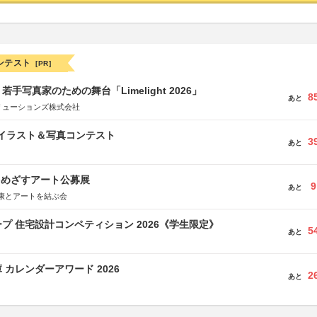
ンテスト
[PR]
手写真家のための舞台「Limelight 2026」
8
あと
リューションズ株式会社
修イラスト＆写真コンテスト
3
あと
をめざすアート公募展
9
あと
康とアートを結ぶ会
プ 住宅設計コンペティション 2026《学生限定》
5
あと
 カレンダーアワード 2026
2
あと