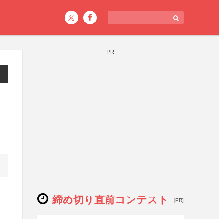
PR
締め切り直前コンテスト
[PR]