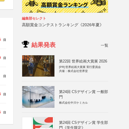
編集部セレクト
高額賞金コンテストランキング《2026年夏》
5
日
結果発表
一覧
9
日
第22回 世界絵画大賞展 2026
[PR]
世界絵画大賞展 実行委員会
共催：株式会社世界堂
日
第24回 CSデザイン賞 一般部
4
日
門
株式会社中川ケミカル
6
日
第24回 CSデザイン賞 学生部
門《学生限定》