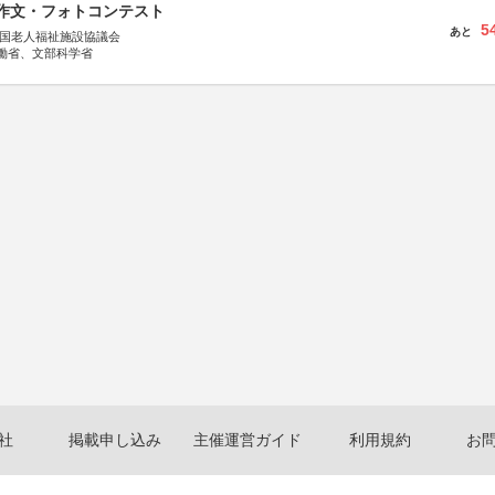
護作文・フォトコンテスト
5
あと
全国老人福祉施設協議会
働省、文部科学省
社
掲載申し込み
主催運営ガイド
利用規約
お