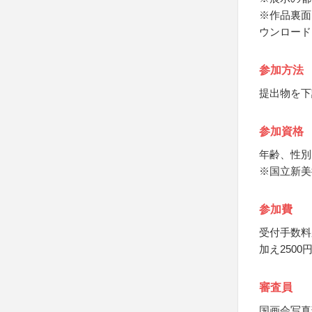
※作品裏面
ウンロード
参加方法
提出物を下
参加資格
年齢、性別
※国立新美
参加費
受付手数料
加え2500
審査員
国画会写真