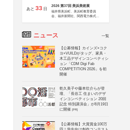
2026 第37回 美浜美術展
33
あと
日
福井県美浜町、美浜町教育委員
会、福井新聞社、関西電力株式会
社
ニュース
一覧
【公募情報】カインズ×コク
ヨ×VUILDがタッグ、家具・
木工品デザインコンペティシ
ョン「CDM Digi Fab
COMPETITION 2026」を初
開催
乾久美子や藤本壮介らが登
壇、「長谷工 住まいのデザ
インコンペティション 20回
記念 特別講演会」が8月19日
に開催
[PR]
【公募情報】大賞賞金100万
円！学生向け創作コンテスト