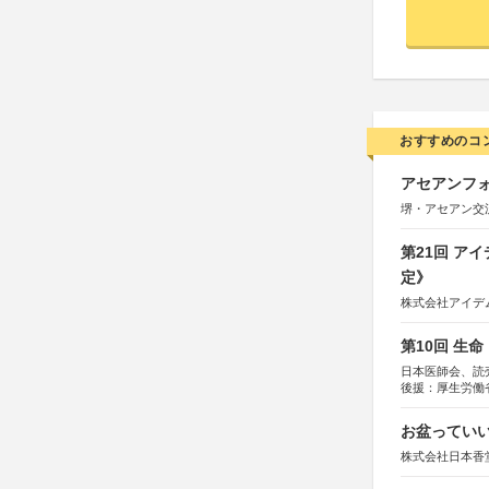
おすすめのコ
アセアンフォ
堺・アセアン交
第21回 ア
定》
株式会社アイデ
第10回 生
日本医師会、読
後援：厚生労働
協賛：東京海上
お盆っていい
株式会社日本香