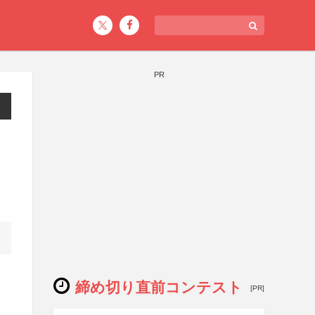
PR
締め切り直前コンテスト
[PR]