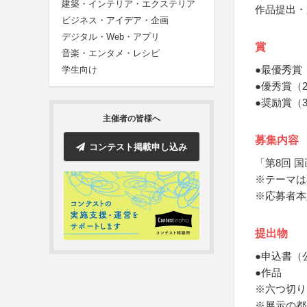
建築・インテリア・エクステリア
作品提出・
ビジネス・アイデア・企画
デジタル・Web・アプリ
賞
音楽・エンタメ・レシピ
●最優秀賞
学生向け
●優秀賞（
●奨励賞（
主催者の皆様へ
募集内容
コンテスト掲載申し込み
「第8回 
※テーマは
※応募者本
提出物
●申込書（
●作品
※六つ切り
※展示の都