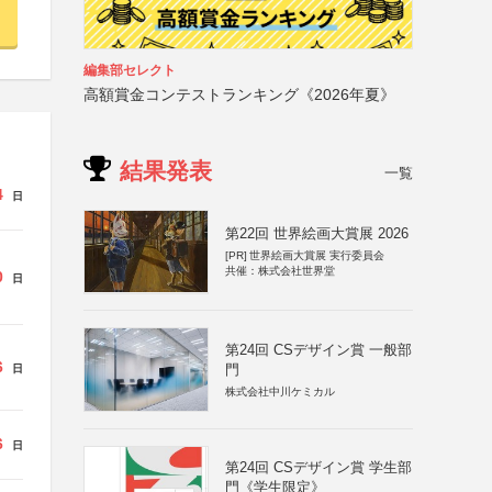
編集部セレクト
高額賞金コンテストランキング《2026年夏》
結果発表
一覧
4
日
第22回 世界絵画大賞展 2026
[PR]
世界絵画大賞展 実行委員会
共催：株式会社世界堂
0
日
第24回 CSデザイン賞 一般部
6
門
日
株式会社中川ケミカル
6
日
第24回 CSデザイン賞 学生部
門《学生限定》