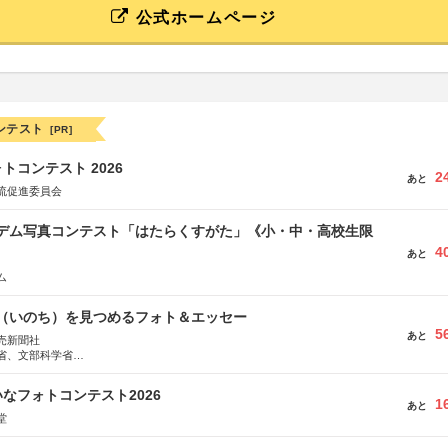
公式ホームページ
ンテスト
[PR]
トコンテスト 2026
2
あと
流促進委員会
イデム写真コンテスト「はたらくすがた」《小・中・高校生限
4
あと
ム
命（いのち）を見つめるフォト＆エッセー
5
あと
売新聞社
省、文部科学省
日動火災保険株式会社、東京海上日動あんしん生命保険株式会社
なフォトコンテスト2026
1
あと
堂