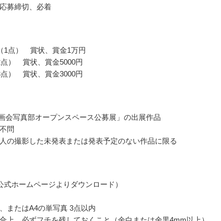
応募締切、必着
（1点） 賞状、賞金1万円
2点） 賞状、賞金5000円
3点） 賞状、賞金3000円
国画会写真部オープンスペース公募展」の出展作品
不問
人の撮影した未発表または発表予定のない作品に限る
公式ホームページよりダウンロード）
、またはA4の単写真 3点以内
合上、必ずフチを残しておくこと（余白または余黒4mm以上）