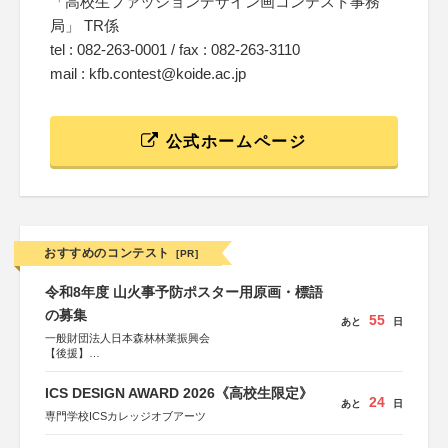
「高校生ファッションデザイン画コンテスト事務
局」 TR係
tel : 082-263-0001 / fax : 082-263-3110
mail : kfb.contest@koide.ac.jp
公式ホームページ
おすすめのコンテスト
[PR]
令和8年度 山火事予防ポスター用原画・標語
の募集
55
あと
日
一般財団法人日本森林林業振興会
【後援】
総務省消防庁、文部科学省、林野庁、全国森林組合連合
会、森林火災対策協会
ICS DESIGN AWARD 2026《高校生限定》
24
あと
日
専門学校ICSカレッジオブアーツ