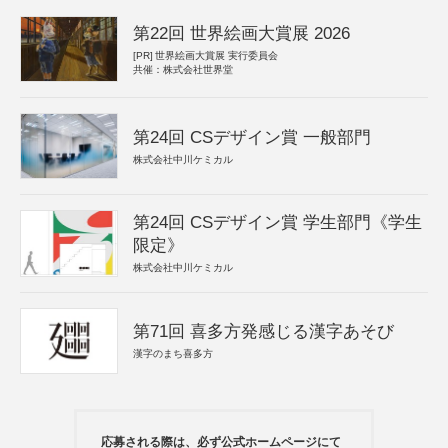
第22回 世界絵画大賞展 2026
[PR]
世界絵画大賞展 実行委員会
共催：株式会社世界堂
第24回 CSデザイン賞 一般部門
株式会社中川ケミカル
第24回 CSデザイン賞 学生部門《学生
限定》
株式会社中川ケミカル
第71回 喜多方発感じる漢字あそび
漢字のまち喜多方
応募される際は、必ず公式ホームページにて