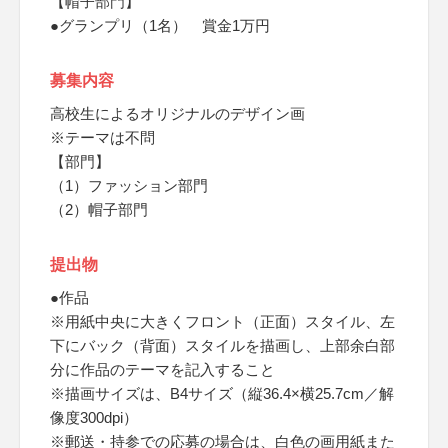
【帽子部門】
●グランプリ（1名） 賞金1万円
募集内容
高校生によるオリジナルのデザイン画
※テーマは不問
【部門】
（1）ファッション部門
（2）帽子部門
提出物
●作品
※用紙中央に大きくフロント（正面）スタイル、左
下にバック（背面）スタイルを描画し、上部余白部
分に作品のテーマを記入すること
※描画サイズは、B4サイズ（縦36.4×横25.7cm／解
像度300dpi）
※郵送・持参での応募の場合は、白色の画用紙また