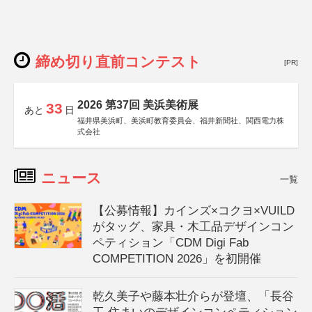
締め切り直前コンテスト
[PR]
2026 第37回 美浜美術展
33
あと
日
福井県美浜町、美浜町教育委員会、福井新聞社、関西電力株
式会社
ニュース
一覧
【公募情報】カインズ×コクヨ×VUILD
がタッグ、家具・木工品デザインコン
ペティション「CDM Digi Fab
COMPETITION 2026」を初開催
乾久美子や藤本壮介らが登壇、「長谷