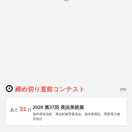
PR
締め切り直前コンテスト
[PR]
2026 第37回 美浜美術展
31
あと
日
福井県美浜町、美浜町教育委員会、福井新聞社、関西電力株
式会社