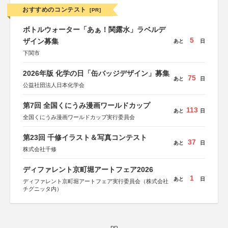
おすすめのコンテスト
[PR]
ボトルウォーター「あぁ！関露水」ラベルデ
5
ザイン募集
あと
日
下関市
2026年版 化学の日「缶バッジデザイン」募集
75
あと
日
公益社団法人日本化学会
第7回 全国くにうみ漫画ワールドカップ
113
あと
日
全国くにうみ漫画ワールドカップ実行委員会
第23回 千修イラスト＆写真コンテスト
37
あと
日
株式会社千修
ディファレント京町堀アートフェア2026
1
あと
日
ディファレント京町堀アートフェア実行委員会（株式会社
チグニッタ内）