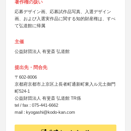
著作権の扱い
応募デザイン画、応募試作品写真、入選デザイン
画、および入選実作品に関する知的財産権は、すべ
て弘道館に帰属
主催
公益財団法人 有斐斎 弘道館
提出先・問合先
〒602-8006
京都府京都市上京区上長者町通新町東入ル元土御門
町524-1
公益財団法人 有斐斎 弘道館 TR係
tel / fax : 075-441-6662
mail : kyogashi@kodo-kan.com