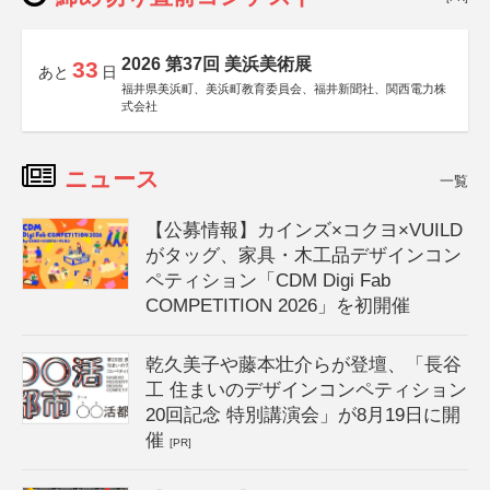
2026 第37回 美浜美術展
33
あと
日
福井県美浜町、美浜町教育委員会、福井新聞社、関西電力株
式会社
ニュース
一覧
【公募情報】カインズ×コクヨ×VUILD
がタッグ、家具・木工品デザインコン
ペティション「CDM Digi Fab
COMPETITION 2026」を初開催
乾久美子や藤本壮介らが登壇、「長谷
工 住まいのデザインコンペティション
20回記念 特別講演会」が8月19日に開
催
[PR]