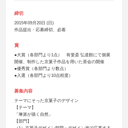
締切
2015年09月20日 (日)
作品提出・応募締切、必着
賞
●大賞（各部門より1点） 有斐斎 弘道館にて個展
開催、制作した京菓子作品を用いた茶会の開催
●優秀賞（各部門より数点）
●入選（各部門より10点程度）
募集内容
テーマにそった京菓子のデザイン
【テーマ】
「琳派が描く自然」
【部門】
（1）京菓子デザイン部門：デザイン画で応募する