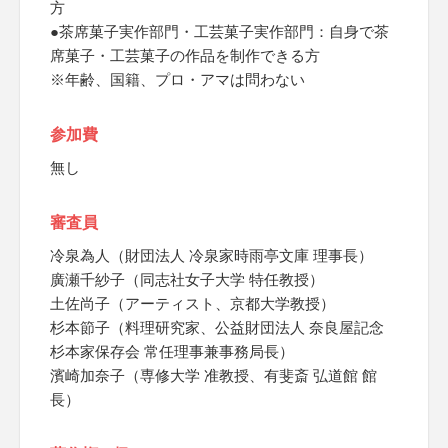
方
●茶席菓子実作部門・工芸菓子実作部門：自身で茶
席菓子・工芸菓子の作品を制作できる方
※年齢、国籍、プロ・アマは問わない
参加費
無し
審査員
冷泉為人（財団法人 冷泉家時雨亭文庫 理事長）
廣瀬千紗子（同志社女子大学 特任教授）
土佐尚子（アーティスト、京都大学教授）
杉本節子（料理研究家、公益財団法人 奈良屋記念
杉本家保存会 常任理事兼事務局長）
濱崎加奈子（専修大学 准教授、有斐斎 弘道館 館
長）