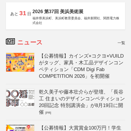
2026 第37回 美浜美術展
31
あと
日
福井県美浜町、美浜町教育委員会、福井新聞社、関西電力株
式会社
ニュース
一覧
【公募情報】カインズ×コクヨ×VUILD
がタッグ、家具・木工品デザインコン
ペティション「CDM Digi Fab
COMPETITION 2026」を初開催
乾久美子や藤本壮介らが登壇、「長谷
工 住まいのデザインコンペティション
20回記念 特別講演会」が8月19日に開
催
[PR]
【公募情報】大賞賞金100万円！学生