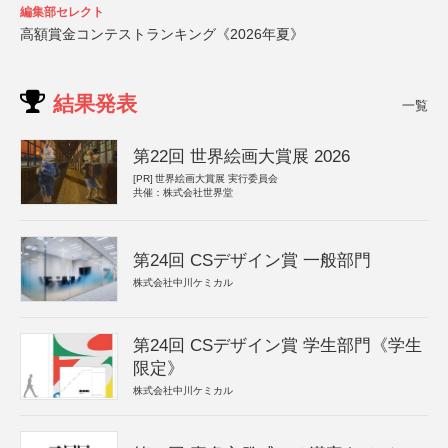
編集部セレクト
高額賞金コンテストランキング《2026年夏》
結果発表
一覧
第22回 世界絵画大賞展 2026
[PR]
世界絵画大賞展 実行委員会
共催：株式会社世界堂
第24回 CSデザイン賞 一般部門
株式会社中川ケミカル
第24回 CSデザイン賞 学生部門《学生
限定》
株式会社中川ケミカル