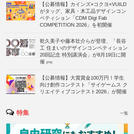
【公募情報】カインズ×コクヨ×VUILD
がタッグ、家具・木工品デザインコン
ペティション「CDM Digi Fab
COMPETITION 2026」を初開催
乾久美子や藤本壮介らが登壇、「長谷
工 住まいのデザインコンペティション
20回記念 特別講演会」が8月19日に開
催
[PR]
【公募情報】大賞賞金100万円！学生
向け創作コンテスト「サイゲームス ク
リエイティブコンテスト2026」が開催
特集
一覧