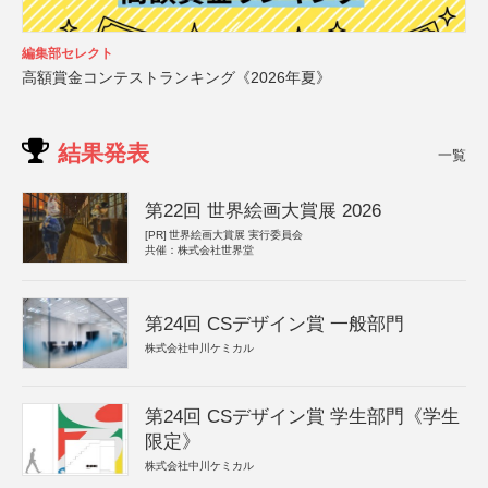
編集部セレクト
高額賞金コンテストランキング《2026年夏》
結果発表
一覧
第22回 世界絵画大賞展 2026
[PR]
世界絵画大賞展 実行委員会
共催：株式会社世界堂
第24回 CSデザイン賞 一般部門
株式会社中川ケミカル
第24回 CSデザイン賞 学生部門《学生
限定》
株式会社中川ケミカル