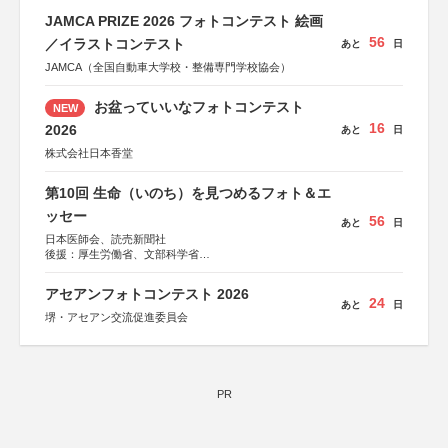
JAMCA PRIZE 2026 フォトコンテスト 絵画
56
／イラストコンテスト
あと
日
JAMCA（全国自動車大学校・整備専門学校協会）
お盆っていいなフォトコンテスト
NEW
16
2026
あと
日
株式会社日本香堂
第10回 生命（いのち）を見つめるフォト＆エ
ッセー
56
あと
日
日本医師会、読売新聞社
後援：厚生労働省、文部科学省
協賛：東京海上日動火災保険株式会社、東京海上日動あん
しん生命保険株式会社
アセアンフォトコンテスト 2026
24
あと
日
堺・アセアン交流促進委員会
PR