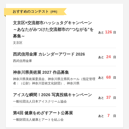
おすすめのコンテスト
[PR]
文京区×交流都市ハッシュタグキャンペーン
～あなたがみつけた交流都市の“つながる”を
126
あと
日
募集～
文京区
西武信用金庫 カレンダーアワード 2026
24
あと
日
西武信用金庫
神奈川県美術展 2027 作品募集
68
あと
日
神奈川県美術展委員会、神奈川県立県民ホール（指定管理
者：（公財）神奈川芸術文化財団）、神奈川県
アイスな瞬間！2026 写真投稿キャンペーン
37
あと
日
一般社団法人日本アイスクリーム協会
第4回 健康をめざすアート公募展
7
あと
日
一般財団法人健康とアートを結ぶ会