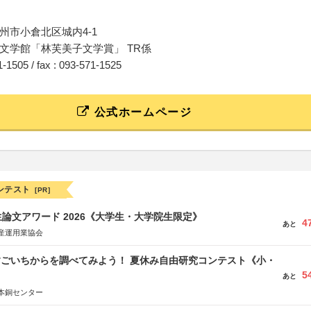
州市小倉北区城内4-1
文学館「林芙美子文学賞」 TR係
71-1505 / fax : 093-571-1525
公式ホームページ
ンテスト
[PR]
論文アワード 2026《大学生・大学院生限定》
4
あと
産運用業協会
すごいちからを調べてみよう！ 夏休み自由研究コンテスト《小・
5
》
あと
本銅センター