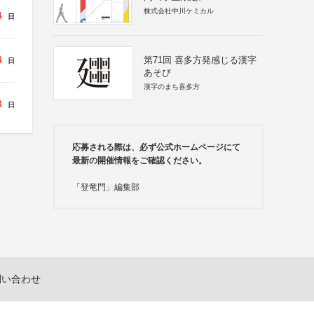
株式会社中川ケミカル
4
日
4
第71回 喜多方発感じる漢字
日
あそび
漢字のまち喜多方
8
日
応募される際は、必ず公式ホームページにて
最新の開催情報をご確認ください。
「登竜門」編集部
問い合わせ