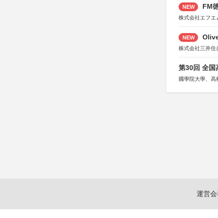
FM徳
NEW
株式会社エフエ
Oli
NEW
株式会社三井住
第30回 全
國學院大學、高
運営会