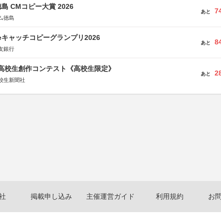
島 CMコピー大賞 2026
7
あと
ム徳島
veキャッチコピーグランプリ2026
8
あと
友銀行
国高校生創作コンテスト《高校生限定》
2
あと
校生新聞社
社
掲載申し込み
主催運営ガイド
利用規約
お