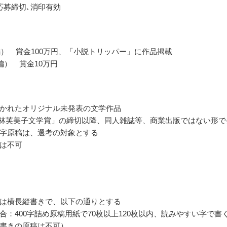
応募締切､消印有効
編） 賞金100万円、「小説トリッパー」に作品掲載
編） 賞金10万円
かれたオリジナル未発表の文学作品
 林芙美子文学賞」の締切以降、同人雑誌等、商業出版ではない形で
字原稿は、選考の対象とする
は不可
は横長縦書きで、以下の通りとする
合：400字詰め原稿用紙で70枚以上120枚以内、読みやすい字で書
書きの原稿は不可）