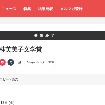
ニュース
特集
結果発表
メルマガ登録
募集終了
 林芙美子文学賞
Googleカレンダーに追加
コピー・論文
13日 (金)