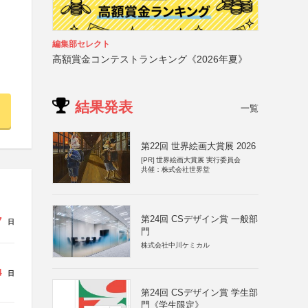
編集部セレクト
高額賞金コンテストランキング《2026年夏》
結果発表
一覧
第22回 世界絵画大賞展 2026
[PR]
世界絵画大賞展 実行委員会
共催：株式会社世界堂
第24回 CSデザイン賞 一般部
7
日
門
株式会社中川ケミカル
4
日
第24回 CSデザイン賞 学生部
門《学生限定》