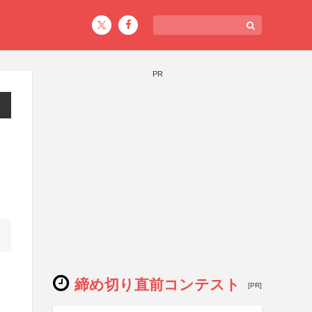
PR
締め切り直前コンテスト
[PR]