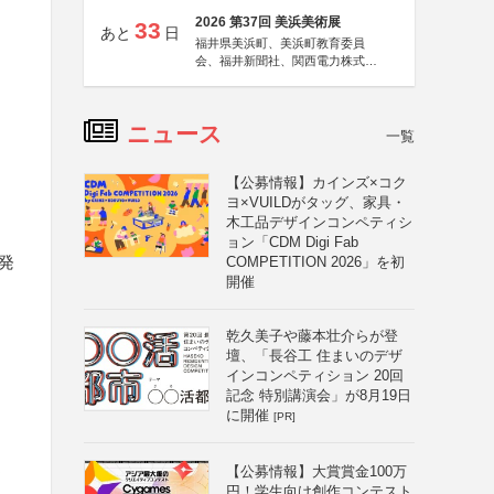
2026 第37回 美浜美術展
33
あと
日
福井県美浜町、美浜町教育委員
会、福井新聞社、関西電力株式会
社
ニュース
一覧
【公募情報】カインズ×コク
ヨ×VUILDがタッグ、家具・
木工品デザインコンペティシ
ョン「CDM Digi Fab
発
COMPETITION 2026」を初
開催
乾久美子や藤本壮介らが登
壇、「長谷工 住まいのデザ
インコンペティション 20回
記念 特別講演会」が8月19日
に開催
[PR]
く
【公募情報】大賞賞金100万
円！学生向け創作コンテスト