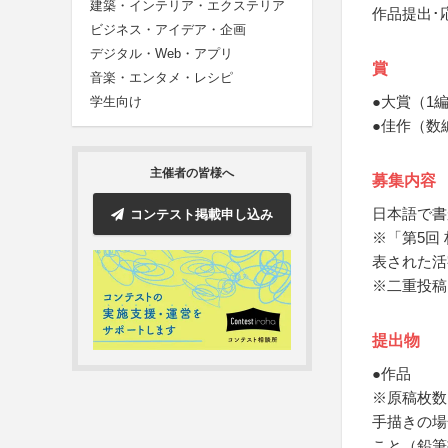
建築・インテリア・エクステリア
作品提出･
ビジネス・アイデア・企画
デジタル・Web・アプリ
賞
音楽・エンタメ・レシピ
●大賞（1
学生向け
●佳作（数
主催者の皆様へ
募集内容
日本語で書
コンテスト掲載申し込み
※「第5回
表された活
※二重投稿
提出物
●作品
※原稿枚数
手描きの場
こと（鉛筆