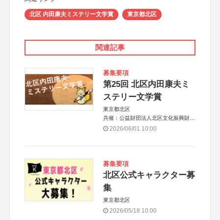
北区 内田康夫ミステリー文学賞
東京都北区
関連記事
募集要項
第25回 北区内田康夫ミ
ステリー文学賞
東京都北区
共催：公益財団法人北区文化振興財団
協力：一般財団法人内田康夫財団
2026/06/01 10:00
協賛：株式会社実業之日本社
募集要項
北区公式キャラクター募
集
東京都北区
2026/05/18 10:00