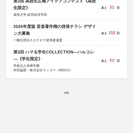
第3回 高校生広報アイデアコンテスト《高校
31
生限定》
あと
日
嘉悦大学 経営経済学部
2026年度版 音楽著作権の啓発チラシ デザイ
152
ン大募集
あと
日
一般社団法人カラオケ使用者連盟
第3回 ハマる学生COLLECTION―ハルコレ
―《学生限定》
53
あと
日
学校法人岩崎学園
特別協賛：株式会社ウィゴー（WEGO）
PR