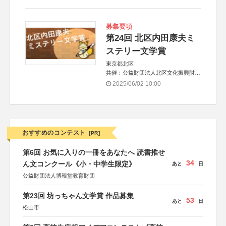
募集要項
第24回 北区内田康夫ミ
ステリー文学賞
東京都北区
共催：公益財団法人北区文化振興財団
協力：一般財団法人内田康夫財団
2025/06/02 10:00
協賛：株式会社実業之日本社
おすすめのコンテスト
[PR]
第6回 お気に入りの一冊をあなたへ 読書推せ
34
ん文コンクール《小・中学生限定》
あと
日
公益財団法人博報堂教育財団
第23回 坊っちゃん文学賞 作品募集
53
あと
日
松山市