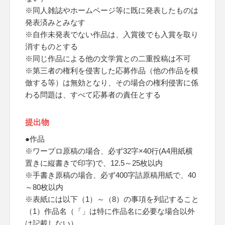
※同人雑誌やホームページ等に既に発表したものは
発表済みとみなす
※自作未発表でない作品は、入賞後でも入賞を取り
消すものとする
※同じ作品による他の文学賞との二重投稿は不可
※第三者の権利を侵害した応募作品（他の作品を模
倣する等）は無効となり、その場合の権利侵害に係
わる問題は、すべて応募者の責任とする
提出物
●作品
※ワープロ原稿の場合、必ず32字×40行(A4用紙横
置きに縦書きで印字)で、12.5～25枚以内
※手書き原稿の場合、必ず400字詰原稿用紙で、40
～80枚以内
※表紙には以下（1）～（8）の事項を列記すること
（1）作品名（「」は特に作品名に必要な場合以外
は記載しない）