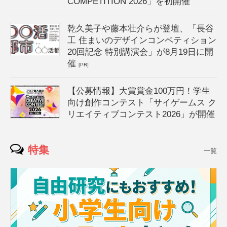
COMPETITION 2026」を初開催
乾久美子や藤本壮介らが登壇、「長谷
工 住まいのデザインコンペティション
20回記念 特別講演会」が8月19日に開
催
[PR]
【公募情報】大賞賞金100万円！学生
向け創作コンテスト「サイゲームス ク
リエイティブコンテスト2026」が開催
特集
一覧