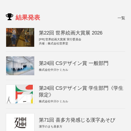
結果発表
一覧
第22回 世界絵画大賞展 2026
[PR]
世界絵画大賞展 実行委員会
共催：株式会社世界堂
第24回 CSデザイン賞 一般部門
株式会社中川ケミカル
第24回 CSデザイン賞 学生部門《学生
限定》
株式会社中川ケミカル
第71回 喜多方発感じる漢字あそび
漢字のまち喜多方