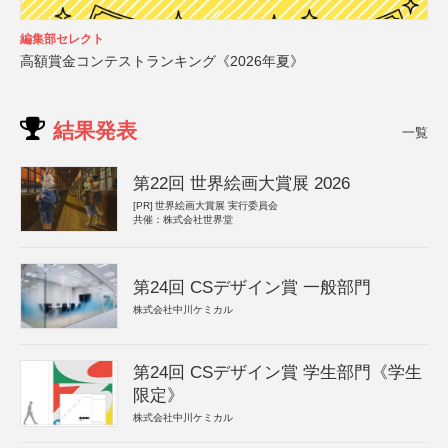
編集部セレクト
高額賞金コンテストランキング《2026年夏》
結果発表
一覧
第22回 世界絵画大賞展 2026
[PR]
世界絵画大賞展 実行委員会
共催：株式会社世界堂
第24回 CSデザイン賞 一般部門
株式会社中川ケミカル
第24回 CSデザイン賞 学生部門《学生
限定》
株式会社中川ケミカル