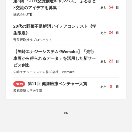
第3回 「JTB交流創造キャンバス」 ふるさと
54
×交流のアイデアを募集！
あと
日
株式会社JTB
20代の野菜不足解消アイデアコンテスト《学
24
生限定》
あと
日
野菜摂取推進プロジェクト
【矢崎エナジーシステム×Wemake】「走行
車両から得られるデータ」を活用した新サー
23
あと
日
ビス創出
矢崎エナジーシステム株式会社、Wemake
第11回 健康医療ベンチャー大賞
NEW
9
あと
日
慶應義塾大学医学部
PR