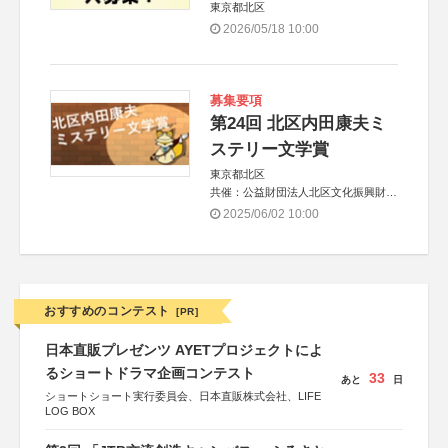
東京都北区
2026/05/18 10:00
募集要項
第24回 北区内田康夫ミ
ステリー文学賞
東京都北区
共催：公益財団法人北区文化振興財団
協力：一般財団法人内田康夫財団
2025/06/02 10:00
協賛：株式会社実業之日本社
おすすめのコンテスト
[PR]
日本直販プレゼンツ AYETプロジェクトによ
るショートドラマ企画コンテスト
33
あと
日
ショートショート実行委員会、日本直販株式会社、LIFE
LOG BOX