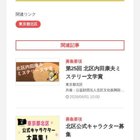
関連リンク
東京都北区
関連記事
募集要項
第25回 北区内田康夫ミ
ステリー文学賞
東京都北区
共催：公益財団法人北区文化振興財団
協力：一般財団法人内田康夫財団
2026/06/01 10:00
協賛：株式会社実業之日本社
募集要項
北区公式キャラクター募
集