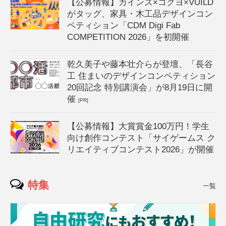
【公募情報】カインズ×コクヨ×VUILD
がタッグ、家具・木工品デザインコン
ペティション「CDM Digi Fab
COMPETITION 2026」を初開催
乾久美子や藤本壮介らが登壇、「長谷
工 住まいのデザインコンペティション
20回記念 特別講演会」が8月19日に開
催
[PR]
【公募情報】大賞賞金100万円！学生
向け創作コンテスト「サイゲームス ク
リエイティブコンテスト2026」が開催
特集
一覧