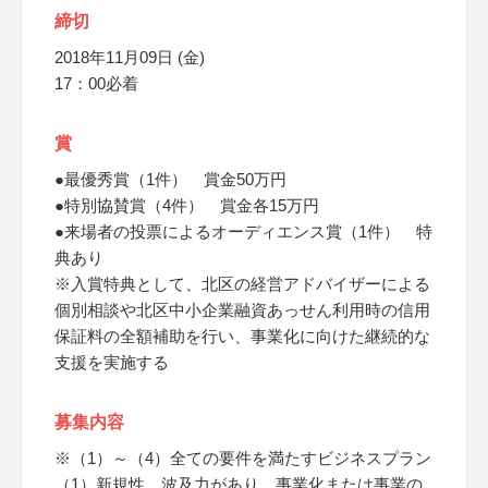
締切
2018年11月09日 (金)
17：00必着
賞
●最優秀賞（1件） 賞金50万円
●特別協賛賞（4件） 賞金各15万円
●来場者の投票によるオーディエンス賞（1件） 特
典あり
※入賞特典として、北区の経営アドバイザーによる
個別相談や北区中小企業融資あっせん利用時の信用
保証料の全額補助を行い、事業化に向けた継続的な
支援を実施する
募集内容
※（1）～（4）全ての要件を満たすビジネスプラン
（1）新規性、波及力があり、事業化または事業の