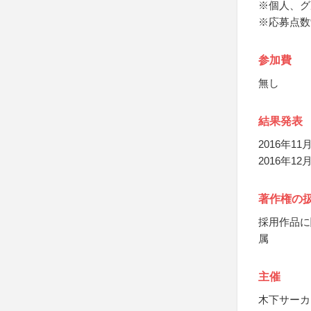
※個人、グ
※応募点数
参加費
無し
結果発表
2016年1
2016年
著作権の
採用作品に
属
主催
木下サーカ