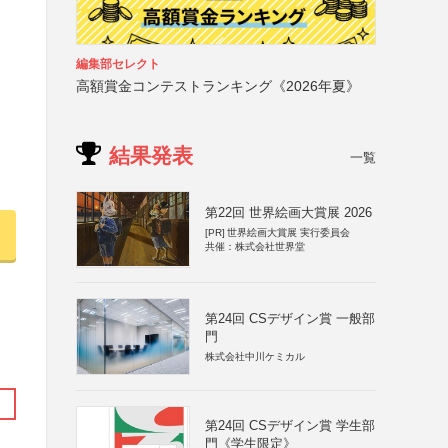
編集部セレクト
高額賞金コンテストランキング《2026年夏》
結果発表
一覧
第22回 世界絵画大賞展 2026
[PR]
世界絵画大賞展 実行委員会
共催：株式会社世界堂
第24回 CSデザイン賞 一般部
門
株式会社中川ケミカル
第24回 CSデザイン賞 学生部
門《学生限定》