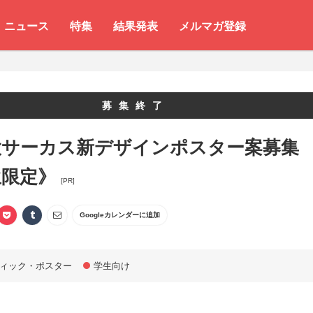
ニュース
特集
結果発表
メルマガ登録
募集終了
大サーカス新デザインポスター案募集
生限定》
[PR]
Googleカレンダーに追加
ィック・ポスター
学生向け