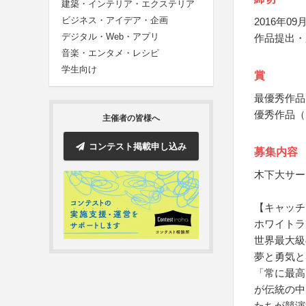
建築・インテリア・エクステリア
ビジネス・アイデア・企画
2016年09月
デジタル・Web・アプリ
作品提出・
音楽・エンタメ・レシピ
学生向け
賞
最優秀作品
優秀作品（
主催者の皆様へ
コンテスト掲載申し込み
募集内容
木下大サー
【キャッチ
ホワイトラ
世界最大級
夢と勇気と
「常に最高
が伝統の中
たちが競演