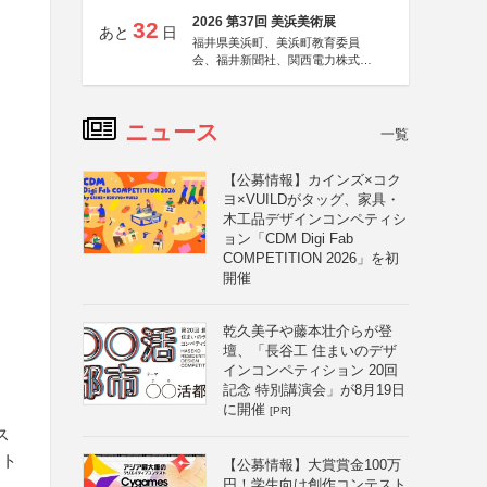
2026 第37回 美浜美術展
32
あと
日
福井県美浜町、美浜町教育委員
会、福井新聞社、関西電力株式会
社
ニュース
一覧
【公募情報】カインズ×コク
ヨ×VUILDがタッグ、家具・
木工品デザインコンペティシ
ョン「CDM Digi Fab
COMPETITION 2026」を初
開催
乾久美子や藤本壮介らが登
壇、「長谷工 住まいのデザ
インコンペティション 20回
記念 特別講演会」が8月19日
に開催
[PR]
ス
スト
【公募情報】大賞賞金100万
円！学生向け創作コンテスト