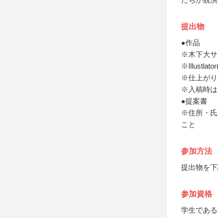
提出物
●作品
※木下大サ
※Illustl
※仕上がり
※入稿時は
●提案書
※住所・氏
こと
参加方法
提出物を下
参加資格
学生である