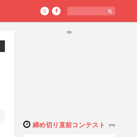
PR
締め切り直前コンテスト
[PR]