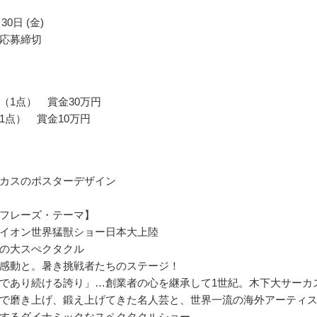
30日 (金)
応募締切
（1点） 賞金30万円
1点） 賞金10万円
カスのポスターデザイン
フレーズ・テーマ】
イオン世界猛獣ショー日本大上陸
の大スぺクタクル
感動と。暑き挑戦者たちのステージ！
であり続ける誇り」…創業者の心を継承して1世紀。木下大サーカ
で磨き上げ、鍛え上げてきた名人芸と、世界一流の海外アーティ
するダイナミックなスペクタクルショー。