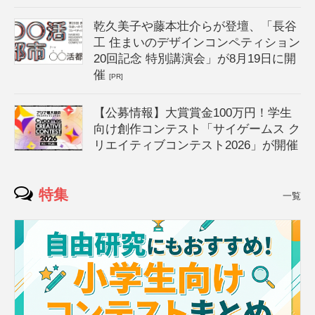
乾久美子や藤本壮介らが登壇、「長谷
工 住まいのデザインコンペティション
20回記念 特別講演会」が8月19日に開
催
[PR]
【公募情報】大賞賞金100万円！学生
向け創作コンテスト「サイゲームス ク
リエイティブコンテスト2026」が開催
特集
一覧