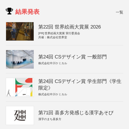
結果発表
一覧
第22回 世界絵画大賞展 2026
[PR]
世界絵画大賞展 実行委員会
共催：株式会社世界堂
第24回 CSデザイン賞 一般部門
株式会社中川ケミカル
第24回 CSデザイン賞 学生部門《学生
限定》
株式会社中川ケミカル
第71回 喜多方発感じる漢字あそび
漢字のまち喜多方