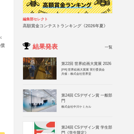
編集部セレクト
高額賞金コンテストランキング《2026年夏》
が
無償
結果発表
一覧
第22回 世界絵画大賞展 2026
[PR]
世界絵画大賞展 実行委員会
共催：株式会社世界堂
第24回 CSデザイン賞 一般部
門
株式会社中川ケミカル
第24回 CSデザイン賞 学生部
門《学生限定》