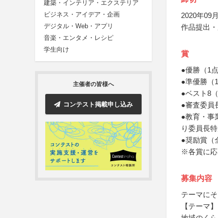
建築・インテリア・エクステリア
ビジネス・アイデア・企画
2020年09月
デジタル・Web・アプリ
作品提出・
音楽・エンタメ・レシピ
学生向け
賞
●優勝（1
●準優勝（
主催者の皆様へ
●ベスト8
コンテスト掲載申し込み
●審査委員
●教育・事
り委員長特
●奨励賞（
※各賞に応
募集内容
テーマにそ
【テーマ】
地域のくら