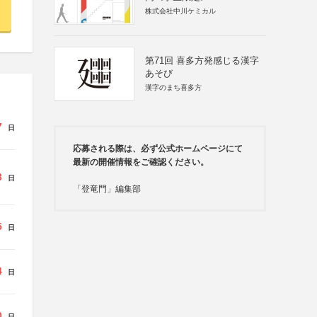
株式会社中川ケミカル
第71回 喜多方発感じる漢字
あそび
漢字のまち喜多方
7
日
応募される際は、必ず公式ホームページにて
最新の開催情報をご確認ください。
3
日
「登竜門」編集部
5
日
4
日
0
日