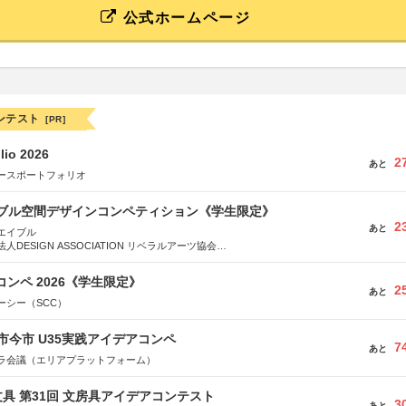
公式ホームページ
ンテスト
[PR]
lio 2026
2
あと
ースポートフォリオ
イブル空間デザインコンペティション《学生限定》
2
あと
エイブル
DESIGN ASSOCIATION リベラルアーツ協会
COMPANY株式会社
コンペ 2026《学生限定》
2
あと
ーシー（SCC）
市今市 U35実践アイデアコンペ
7
あと
ラ会議（エリアプラットフォーム）
具 第31回 文房具アイデアコンテスト
3
あと