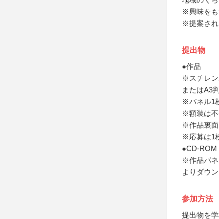
※興味をも
※提案され
提出物
●作品
※スチレン
またはA3
※パネル1
※額装は不
※作品裏面
※応募は1
●CD-ROM
※作品パネ
よりダウン
参加方法
提出物を学