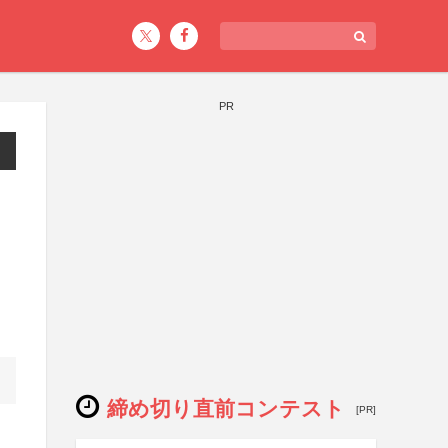
PR
締め切り直前コンテスト
[PR]