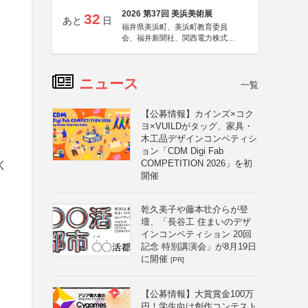
2026 第37回 美浜美術展
32
あと
日
福井県美浜町、美浜町教育委員
会、福井新聞社、関西電力株式会
社
ニュース
一覧
【公募情報】カインズ×コク
ヨ×VUILDがタッグ、家具・
木工品デザインコンペティシ
ョン「CDM Digi Fab
COMPETITION 2026」を初
く
開催
乾久美子や藤本壮介らが登
壇、「長谷工 住まいのデザ
インコンペティション 20回
記念 特別講演会」が8月19日
に開催
[PR]
【公募情報】大賞賞金100万
円！学生向け創作コンテスト