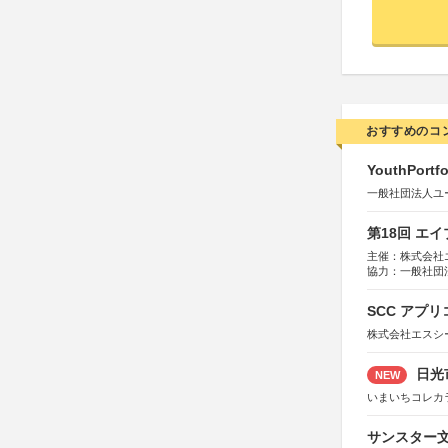
おすすめのコ
YouthPortfo
一般社団法人ユ
第18回 エ
主催：株式会社
協力：一般社団法人
運営：TOKYO 
SCC アプリ
株式会社エスシ
日光
NEW
いまいちコレカ
サンスター文