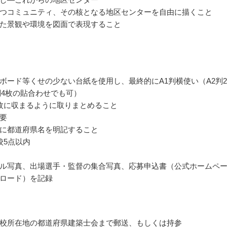
つコミュニティ、その核となる地区センターを自由に描くこと
た景観や環境を図面で表現すること
ボード等くせの少ない台紙を使用し、最終的にA1判横使い（A2判
判4枚の貼合わせでも可）
枚に収まるように取りまとめること
要
に都道府県名を明記すること
校5点以内
ル写真、出場選手・監督の集合写真、応募申込書（公式ホームペ
ロード）を記録
校所在地の都道府県建築士会まで郵送、もしくは持参