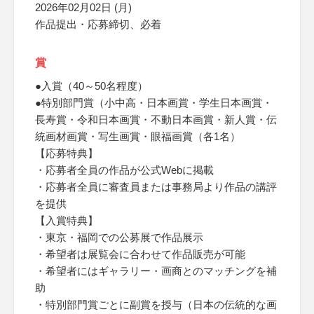
2026年02月02日 (月)
作品提出・応募締切、必着
賞
●入賞（40～50名程度）
●特別部門賞（小中高・日本画賞・学生日本画賞・
長寿賞・令和日本画賞・不動日本画賞・新人賞・伝
統画材画賞・写生画賞・眼福画賞（各1名）
【応募特典】
・応募者全員の作品が公式Webに掲載
・応募者全員に審査員または事務局より作品の講評
を提供
【入賞特典】
・東京・福岡での公募展で作品展示
・希望者は展覧会に合わせて作品販売が可能
・希望者にはギャラリー・画商とのマッチングを補
助
・特別部門賞ごとに副賞を授与（日本の伝統的な画