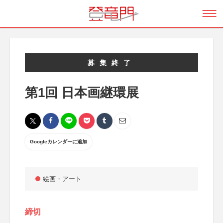
募集終了
第1回 日本画継環展
Googleカレンダーに追加
絵画・アート
締切