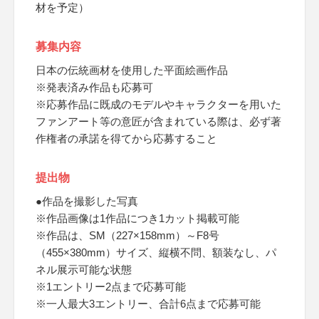
材を予定）
募集内容
日本の伝統画材を使用した平面絵画作品
※発表済み作品も応募可
※応募作品に既成のモデルやキャラクターを用いた
ファンアート等の意匠が含まれている際は、必ず著
作権者の承諾を得てから応募すること
提出物
●作品を撮影した写真
※作品画像は1作品につき1カット掲載可能
※作品は、SM（227×158mm）～F8号
（455×380mm）サイズ、縦横不問、額装なし、パ
ネル展示可能な状態
※1エントリー2点まで応募可能
※一人最大3エントリー、合計6点まで応募可能