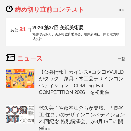
締め切り直前コンテスト
[PR]
2026 第37回 美浜美術展
31
あと
日
福井県美浜町、美浜町教育委員会、福井新聞社、関西電力株
式会社
ニュース
一覧
【公募情報】カインズ×コクヨ×VUILD
がタッグ、家具・木工品デザインコン
ペティション「CDM Digi Fab
COMPETITION 2026」を初開催
乾久美子や藤本壮介らが登壇、「長谷
工 住まいのデザインコンペティション
20回記念 特別講演会」が8月19日に開
催
[PR]