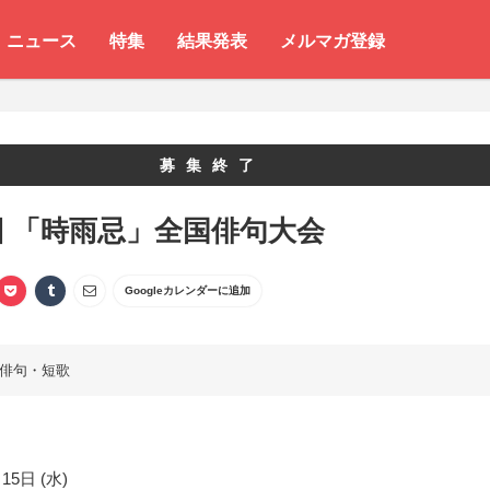
ニュース
特集
結果発表
メルマガ登録
募集終了
回 「時雨忌」全国俳句大会
Googleカレンダーに追加
俳句・短歌
15日 (水)