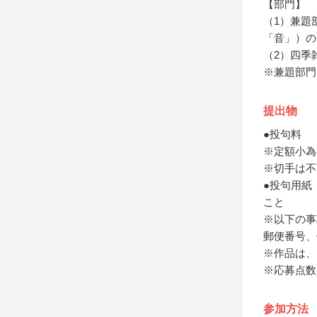
【部門】
（1）兼題
「音」）の
（2）四季
※兼題部門
提出物
●投句料
※定額小為
※切手は不
●投句用紙
こと
※以下の事
郵便番号、
※作品は、
※応募点数
参加方法