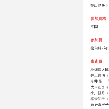
提出物を下
参加資格
不問
参加費
投句料2句
審査員
稲畑廣太郎
井上康明（
今井 聖（
大木あまり
小川軽舟（
櫂未知子（
鳥居真里子