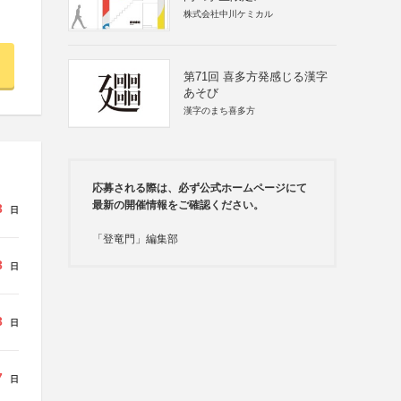
株式会社中川ケミカル
第71回 喜多方発感じる漢字
あそび
漢字のまち喜多方
応募される際は、必ず公式ホームページにて
最新の開催情報をご確認ください。
3
日
「登竜門」編集部
3
日
3
日
7
日