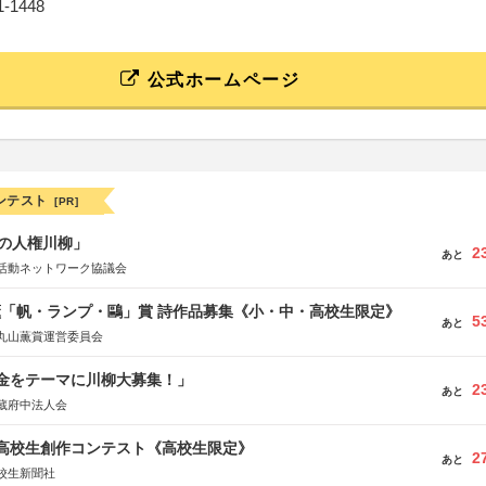
31-1448
公式ホームページ
ンテスト
[PR]
の人権川柳」
2
あと
活動ネットワーク協議会
薫「帆・ランプ・鷗」賞 詩作品募集《小・中・高校生限定》
5
あと
丸山薫賞運営委員会
税金をテーマに川柳大募集！」
2
あと
蔵府中法人会
国高校生創作コンテスト《高校生限定》
2
あと
校生新聞社