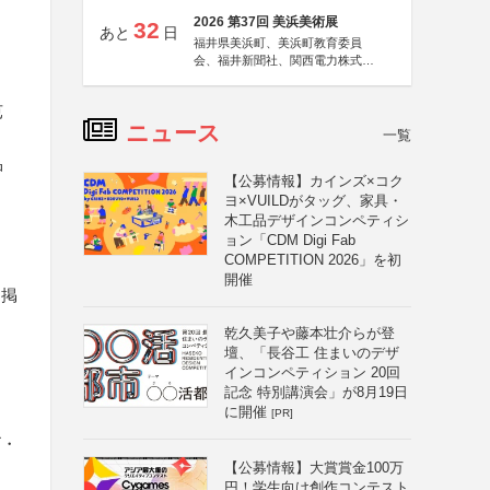
2026 第37回 美浜美術展
32
あと
日
福井県美浜町、美浜町教育委員
会、福井新聞社、関西電力株式会
社
芭
ニュース
一覧
品
【公募情報】カインズ×コク
ヨ×VUILDがタッグ、家具・
木工品デザインコンペティシ
ョン「CDM Digi Fab
COMPETITION 2026」を初
開催
に掲
乾久美子や藤本壮介らが登
壇、「長谷工 住まいのデザ
インコンペティション 20回
記念 特別講演会」が8月19日
に開催
[PR]
ビ・
【公募情報】大賞賞金100万
り
円！学生向け創作コンテスト