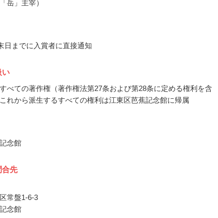
「岳」主宰）
9月末日までに入賞者に直接通知
扱い
すべての著作権（著作権法第27条および第28条に定める権利を含
これから派生するすべての権利は江東区芭蕉記念館に帰属
記念館
問合先
常盤1-6-3
記念館