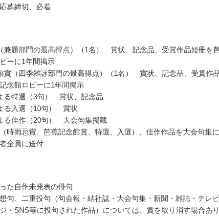
応募締切、必着
（兼題部門の最高得点）（1名） 賞状、記念品、受賞作品短冊を
ビーに1年間掲示
館賞（四季雑詠部門の最高得点）（1名） 賞状、記念品、受賞作
記念館ロビーに1年間掲示
よる特選（3句） 賞状、記念品
よる入選（10句） 賞状
よる佳作（20句） 大会句集掲載
（時雨忌賞、芭蕉記念館賞、特選、入選）、佳作作品を大会句集
者全員に送付
った自作未発表の俳句
想句、二重投句（句会報・結社誌・大会句集・新聞・雑誌・テレ
ジ・SNS等に投句された作品）については、賞を取り消す場合あ