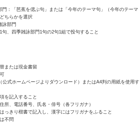
部門：「芭蕉を偲ぶ句」または「今年のテーマ句」（今年のテーマ
どちらかを選択
雑詠部門
1句、四季雑詠部門1句の2句1組で投句すること
替または現金書留
可
（公式ホームページよりダウンロード）またはA4判の用紙を使用す
項を記入すること
住所、電話番号、氏名・俳号（各フリガナ）
はっきり楷書で記入し、漢字にはフリガナをふること
は不問