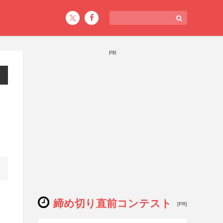
PR
締め切り直前コンテスト
[PR]