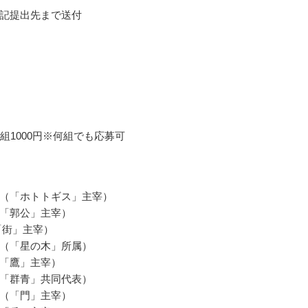
記提出先まで送付
1組1000円※何組でも応募可
（「ホトトギス」主宰）
「郭公」主宰）
「街」主宰）
（「星の木」所属）
「鷹」主宰）
「群青」共同代表）
（「門」主宰）