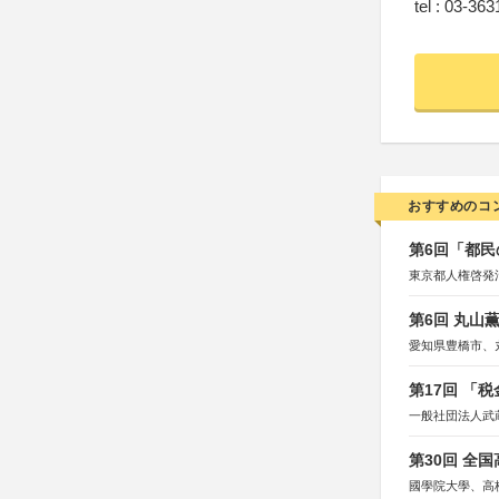
tel : 03-36
おすすめのコ
第6回「都民
東京都人権啓発
第6回 丸山
愛知県豊橋市、
第17回 「
一般社団法人武
第30回 全
國學院大學、高