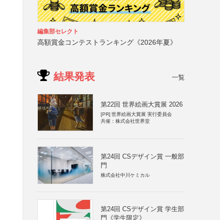
編集部セレクト
高額賞金コンテストランキング《2026年夏》
結果発表
一覧
第22回 世界絵画大賞展 2026
[PR]
世界絵画大賞展 実行委員会
共催：株式会社世界堂
第24回 CSデザイン賞 一般部
門
株式会社中川ケミカル
第24回 CSデザイン賞 学生部
門《学生限定》