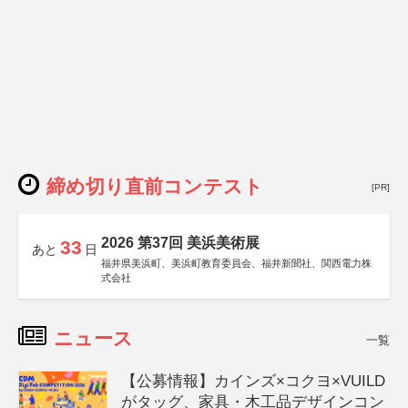
締め切り直前コンテスト
[PR]
2026 第37回 美浜美術展
33
あと
日
福井県美浜町、美浜町教育委員会、福井新聞社、関西電力株
式会社
ニュース
一覧
【公募情報】カインズ×コクヨ×VUILD
がタッグ、家具・木工品デザインコン