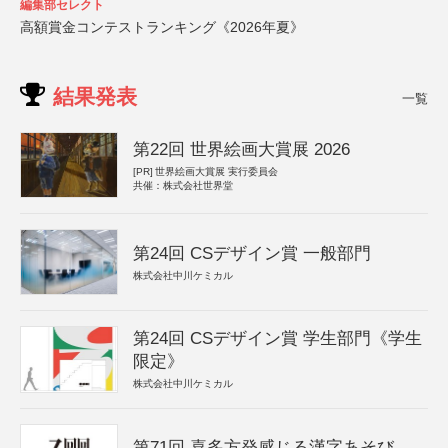
編集部セレクト
高額賞金コンテストランキング《2026年夏》
結果発表
一覧
第22回 世界絵画大賞展 2026
[PR]
世界絵画大賞展 実行委員会
共催：株式会社世界堂
第24回 CSデザイン賞 一般部門
株式会社中川ケミカル
第24回 CSデザイン賞 学生部門《学生
限定》
株式会社中川ケミカル
第71回 喜多方発感じる漢字あそび