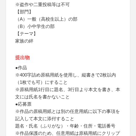
※盗作や二重投稿等は不可
【部門】
（A）一般（高校生以上）の部
（B）小中学生の部
【テーマ】
家族の絆
提出物
●作品
※400字詰め原稿用紙を使用し、縦書きで2枚以内
（1枚でも可）にすること
※原稿用紙1行目に題名、3行目より本文を書き、本
文には氏名を書かないこと
●応募票
※作品の原稿用紙とは別の任意用紙に以下の事項を
記入して本文に添付すること
題名・氏名（ふりがな）・年齢・住所・電話番号
※作品保護のため、任意用紙は原稿用紙にクリップ