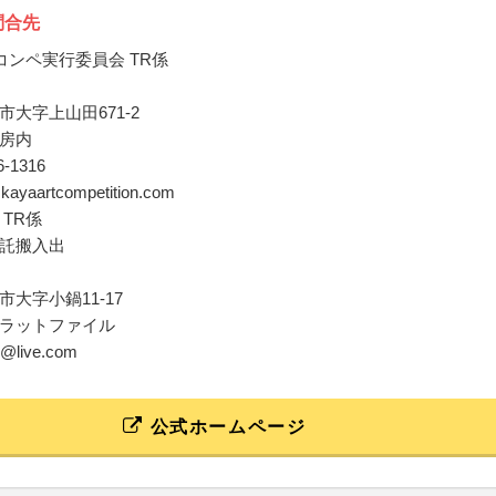
問合先
コンペ実行委員会 TR係
大字上山田671-2
房内
76-1316
@kayaartcompetition.com
E TR係
託搬入出
大字小鍋11-17
ラットファイル
ile@live.com
公式ホームページ