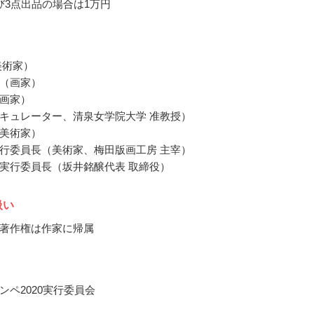
び3点出品の場合は1万円
美術家）
（画家）
画家）
キュレーター、清泉女学院大学 准教授）
美術家）
行委員長（美術家、梅田版画工房 主宰）
実行委員長（坂井銘醸代表 取締役）
扱い
著作権は作家に帰属
ンペ2020実行委員会