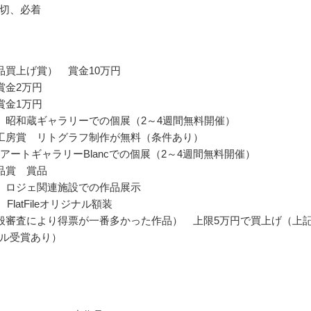
切、必着
品買上げ賞） 賞金10万円
賞金2万円
賞金1万円
 昭和蔵ギャラリーでの個展（2～4週間無料開催）
工房賞 リトグラフ制作が無料（条件あり）
賞 アートギャラリーBlancでの個展（2～4週間無料開催）
品賞 賞品
 ロジェ関連施設での作品展示
e賞 FlatFileオリジナル額装
般審査により得票が一番多かった作品） 上限5万円で買上げ（上
ル受賞あり）