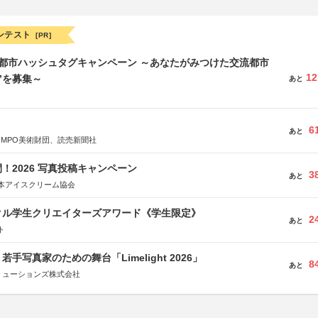
ンテスト
[PR]
流都市ハッシュタグキャンペーン ～あなたがみつけた交流都市
12
”を募集～
あと
6
あと
OMPO美術財団、読売新聞社
！2026 写真投稿キャンペーン
3
あと
本アイスクリーム協会
クル学生クリエイターズアワード《学生限定》
2
あと
ト
手写真家のための舞台「Limelight 2026」
8
あと
リューションズ株式会社