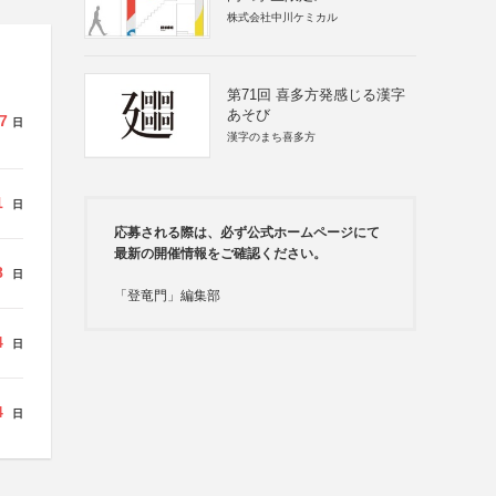
株式会社中川ケミカル
第71回 喜多方発感じる漢字
あそび
7
日
漢字のまち喜多方
1
日
応募される際は、必ず公式ホームページにて
最新の開催情報をご確認ください。
8
日
「登竜門」編集部
4
日
4
日