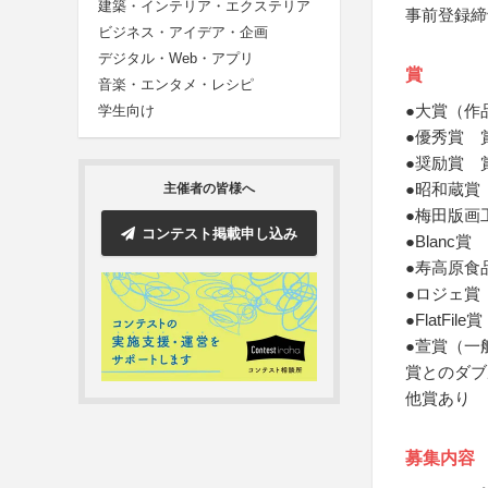
建築・インテリア・エクステリア
事前登録締
ビジネス・アイデア・企画
デジタル・Web・アプリ
賞
音楽・エンタメ・レシピ
●大賞（作
学生向け
●優秀賞 
●奨励賞 
●昭和蔵賞
主催者の皆様へ
●梅田版画
コンテスト掲載申し込み
●Blanc
●寿高原食
●ロジェ賞
●FlatFil
●萱賞（一
賞とのダブ
他賞あり
募集内容