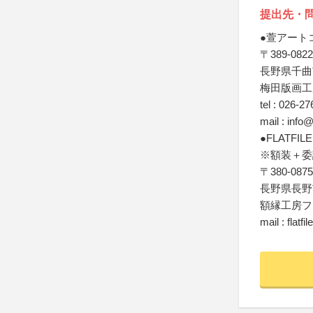
提出先・
●萱アート
〒389-0822
長野県千曲市
梅田版画工
tel : 026-2
mail : info
●FLATFIL
※額装＋委
〒380-0875
長野県長野市
額縁工房フ
mail : flatf