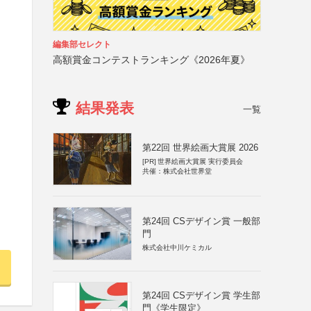
編集部セレクト
高額賞金コンテストランキング《2026年夏》
結果発表
一覧
第22回 世界絵画大賞展 2026
[PR]
世界絵画大賞展 実行委員会
共催：株式会社世界堂
第24回 CSデザイン賞 一般部
門
株式会社中川ケミカル
第24回 CSデザイン賞 学生部
門《学生限定》