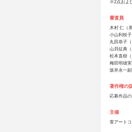
※2点およ
審査員
木村 仁（
小山利枝子
丸田恭子（
山貝征典（
松本直樹（
梅田明雄実
坂井永一副
著作権の
応募作品の
主催
萱アートコ