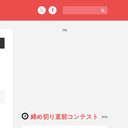
PR
締め切り直前コンテスト
[PR]