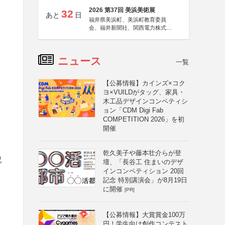
2026 第37回 美浜美術展
32
あと
日
福井県美浜町、美浜町教育委員
会、福井新聞社、関西電力株式会
社
ニュース
一覧
【公募情報】カインズ×コク
ヨ×VUILDがタッグ、家具・
木工品デザインコンペティシ
ョン「CDM Digi Fab
COMPETITION 2026」を初
開催
乾久美子や藤本壮介らが登
記
壇、「長谷工 住まいのデザ
インコンペティション 20回
記念 特別講演会」が8月19日
に開催
[PR]
【公募情報】大賞賞金100万
円！学生向け創作コンテスト