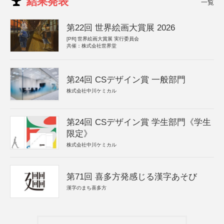
結果発表
一覧
第22回 世界絵画大賞展 2026
[PR]
世界絵画大賞展 実行委員会
共催：株式会社世界堂
第24回 CSデザイン賞 一般部門
株式会社中川ケミカル
第24回 CSデザイン賞 学生部門《学生
限定》
株式会社中川ケミカル
第71回 喜多方発感じる漢字あそび
漢字のまち喜多方