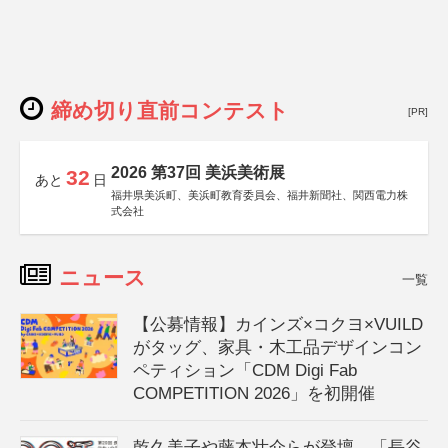
締め切り直前コンテスト
[PR]
2026 第37回 美浜美術展
32
あと
日
福井県美浜町、美浜町教育委員会、福井新聞社、関西電力株
式会社
ニュース
一覧
【公募情報】カインズ×コクヨ×VUILD
がタッグ、家具・木工品デザインコン
ペティション「CDM Digi Fab
COMPETITION 2026」を初開催
乾久美子や藤本壮介らが登壇、「長谷