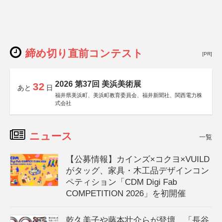
締め切り直前コンテスト
[PR]
2026 第37回 美浜美術展
32
あと
日
福井県美浜町、美浜町教育委員会、福井新聞社、関西電力株
式会社
ニュース
一覧
【公募情報】カインズ×コクヨ×VUILD
がタッグ、家具・木工品デザインコン
ペティション「CDM Digi Fab
COMPETITION 2026」を初開催
乾久美子や藤本壮介らが登壇、「長谷