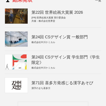
一覧
第22回 世界絵画大賞展 2026
[PR]
世界絵画大賞展 実行委員会
共催：株式会社世界堂
第24回 CSデザイン賞 一般部門
株式会社中川ケミカル
第24回 CSデザイン賞 学生部門《学生
限定》
株式会社中川ケミカル
第71回 喜多方発感じる漢字あそび
漢字のまち喜多方