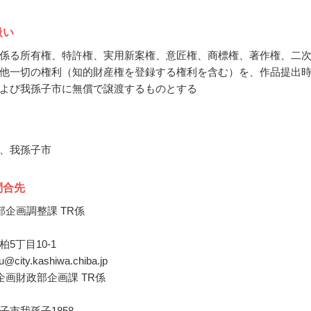
扱い
係る所有権、特許権、実用新案権、意匠権、商標権、著作権、二
他一切の権利（知的財産権を登録する権利を含む）を、作品提出
よび我孫子市に無償で譲渡するものとする
、我孫子市
問合先
部企画調整課 TR係
5丁目10-1
ku@city.kashiwa.chiba.jp
企画財政部企画課 TR係
子市我孫子1858