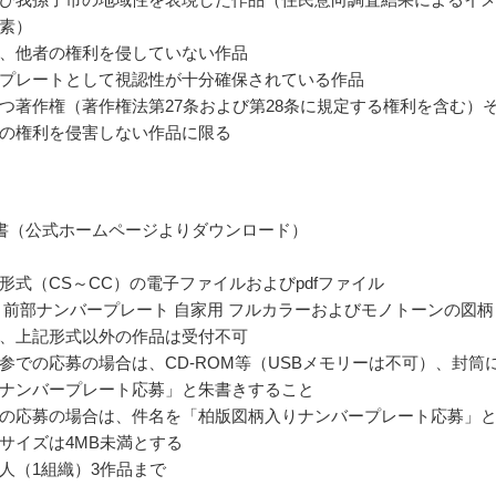
素）
、他者の権利を侵していない作品
プレートとして視認性が十分確保されている作品
つ著作権（著作権法第27条および第28条に規定する権利を含む）
の権利を侵害しない作品に限る
書（公式ホームページよりダウンロード）
trator形式（CS～CC）の電子ファイルおよびpdfファイル
 前部ナンバープレート 自家用 フルカラーおよびモノトーンの図柄
、上記形式以外の作品は受付不可
参での応募の場合は、CD-ROM等（USBメモリーは不可）、封筒
ナンバープレート応募」と朱書きすること
の応募の場合は、件名を「柏版図柄入りナンバープレート応募」
サイズは4MB未満とする
人（1組織）3作品まで