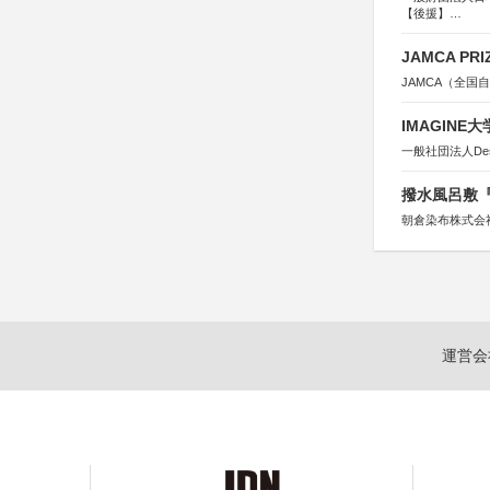
【後援】
総務省消防庁、
JAMCA P
JAMCA（全
IMAGINE
一般社団法人Design 
撥水風呂敷『
朝倉染布株式会
運営会