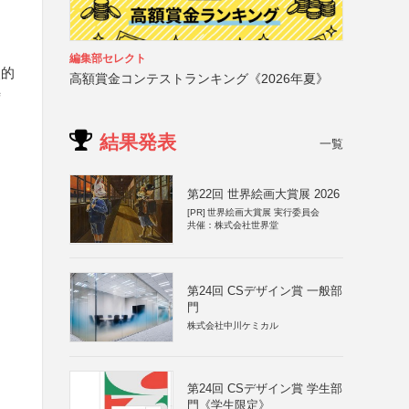
編集部セレクト
次的
高額賞金コンテストランキング《2026年夏》
時
結果発表
一覧
第22回 世界絵画大賞展 2026
[PR]
世界絵画大賞展 実行委員会
共催：株式会社世界堂
第24回 CSデザイン賞 一般部
門
株式会社中川ケミカル
第24回 CSデザイン賞 学生部
門《学生限定》