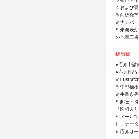
ジおよび要
※商標権等
※ナンバー
※未発表か
の他第三者
提出物
●応募申請
●応募作品
※Illus
※中型標板
※手書き等
※郵送・持
「図柄入り
※メールで
し、データ
※応募は一