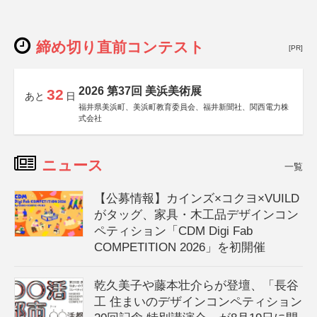
締め切り直前コンテスト
[PR]
2026 第37回 美浜美術展
32
あと
日
福井県美浜町、美浜町教育委員会、福井新聞社、関西電力株
式会社
ニュース
一覧
【公募情報】カインズ×コクヨ×VUILD
がタッグ、家具・木工品デザインコン
ペティション「CDM Digi Fab
COMPETITION 2026」を初開催
乾久美子や藤本壮介らが登壇、「長谷
工 住まいのデザインコンペティション