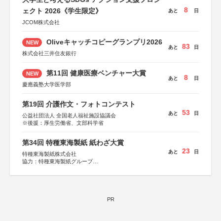
8
ェクト 2026《学生限定》
あと
日
JCOM株式会社
Oliveキャッチコピーグランプリ2026
NEW
83
あと
日
株式会社三井住友銀行
第11回 健康医療ベンチャー大賞
NEW
8
あと
日
慶應義塾大学医学部
第19回 介護作文・フォトコンテスト
53
あと
日
公益社団法人 全国老人福祉施設協議会
※後援：厚生労働省、文部科学省
第34回 特種東海製紙 紙わざ大賞
23
あと
日
特種東海製紙株式会社
協力：特種東海製紙グループ
特別協賛：静岡県長泉町
PR