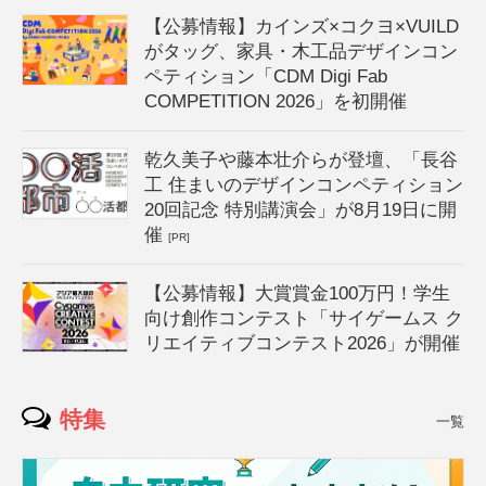
【公募情報】カインズ×コクヨ×VUILD
がタッグ、家具・木工品デザインコン
ペティション「CDM Digi Fab
COMPETITION 2026」を初開催
乾久美子や藤本壮介らが登壇、「長谷
工 住まいのデザインコンペティション
20回記念 特別講演会」が8月19日に開
催
[PR]
【公募情報】大賞賞金100万円！学生
向け創作コンテスト「サイゲームス ク
リエイティブコンテスト2026」が開催
特集
一覧