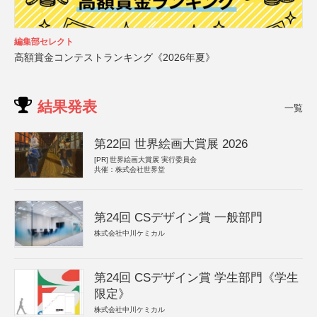
編集部セレクト
高額賞金コンテストランキング《2026年夏》
結果発表
一覧
第22回 世界絵画大賞展 2026
[PR]
世界絵画大賞展 実行委員会
共催：株式会社世界堂
第24回 CSデザイン賞 一般部門
株式会社中川ケミカル
第24回 CSデザイン賞 学生部門《学生
限定》
株式会社中川ケミカル