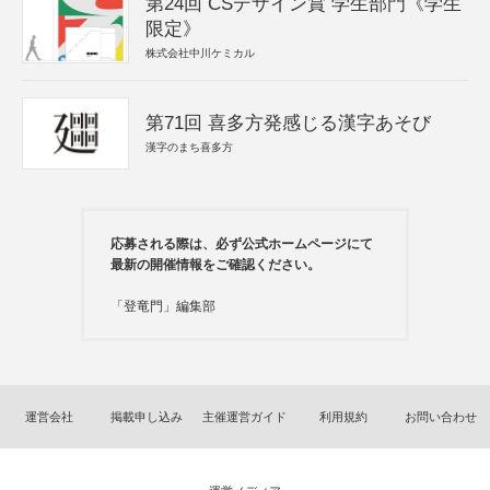
第24回 CSデザイン賞 学生部門《学生
限定》
株式会社中川ケミカル
第71回 喜多方発感じる漢字あそび
漢字のまち喜多方
応募される際は、必ず公式ホームページにて
最新の開催情報をご確認ください。
「登竜門」編集部
運営会社
掲載申し込み
主催運営ガイド
利用規約
お問い合わせ