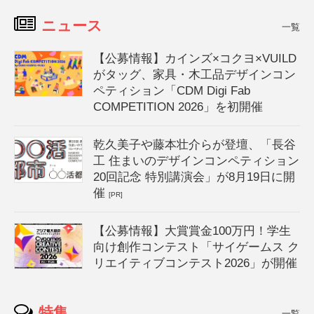
ニュース
一覧
【公募情報】カインズ×コクヨ×VUILD
がタッグ、家具・木工品デザインコン
ペティション「CDM Digi Fab
COMPETITION 2026」を初開催
乾久美子や藤本壮介らが登壇、「長谷
工 住まいのデザインコンペティション
20回記念 特別講演会」が8月19日に開
催
[PR]
【公募情報】大賞賞金100万円！学生
向け創作コンテスト「サイゲームス ク
リエイティブコンテスト2026」が開催
特集
一覧