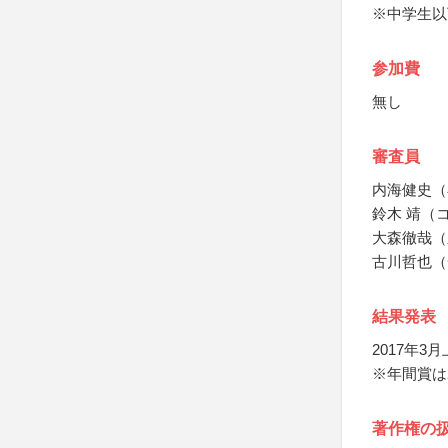
※中学生以
参加費
無し
審査員
内海健史（
鈴木 靖（
大森徹哉（
古川哲也（
結果発表
2017年
※年間賞は
著作権の