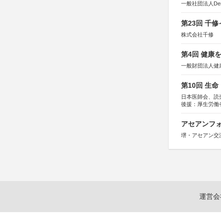
一般社団法人Design 
第23回 千
株式会社千修
第4回 健康
一般財団法人健
第10回 生
日本医師会、読
後援：厚生労働
協賛：東京海上
アセアンフォ
堺・アセアン交
運営会