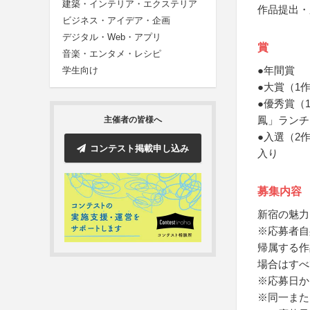
建築・インテリア・エクステリア
作品提出・
ビジネス・アイデア・企画
デジタル・Web・アプリ
賞
音楽・エンタメ・レシピ
●年間賞
学生向け
●大賞（1
●優秀賞（
鳳」ランチ
主催者の皆様へ
●入選（2
コンテスト掲載申し込み
入り
募集内容
新宿の魅力
※応募者自
帰属する作
場合はすべ
※応募日か
※同一また