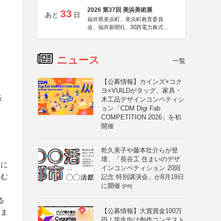
2026 第37回 美浜美術展
33
あと
日
福井県美浜町、美浜町教育委員
会、福井新聞社、関西電力株式会
社
ニュース
一覧
【公募情報】カインズ×コク
ヨ×VUILDがタッグ、家具・
缶
木工品デザインコンペティシ
ョン「CDM Digi Fab
COMPETITION 2026」を初
開催
乾久美子や藤本壮介らが登
壇、「長谷工 住まいのデザ
者に
インコンペティション 20回
含む
記念 特別講演会」が8月19日
に開催
[PR]
る
【公募情報】大賞賞金100万
中ま
円！学生向け創作コンテスト