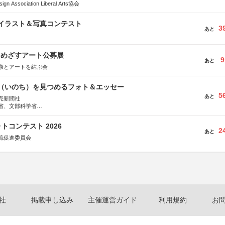
Association Liberal Arts協会
修イラスト＆写真コンテスト
3
あと
をめざすアート公募展
9
あと
康とアートを結ぶ会
命（いのち）を見つめるフォト＆エッセー
5
あと
売新聞社
省、文部科学省
日動火災保険株式会社、東京海上日動あんしん生命保険株式会社
トコンテスト 2026
2
あと
流促進委員会
社
掲載申し込み
主催運営ガイド
利用規約
お