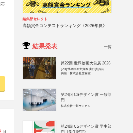
は応
編集部セレクト
高額賞金コンテストランキング《2026年夏》
結果発表
一覧
第22回 世界絵画大賞展 2026
[PR]
世界絵画大賞展 実行委員会
共催：株式会社世界堂
第24回 CSデザイン賞 一般部
門
株式会社中川ケミカル
第24回 CSデザイン賞 学生部
4
門《学生限定》
日