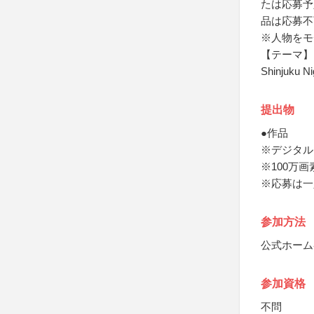
たは応募予
品は応募不
※人物をモ
【テーマ】
Shinjuku Ni
提出物
●作品
※デジタル
※100万画
※応募は一
参加方法
公式ホーム
参加資格
不問