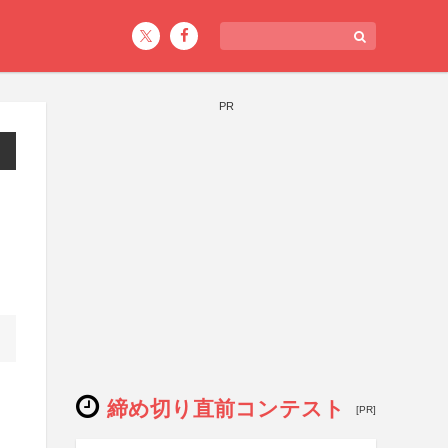
PR
締め切り直前コンテスト
[PR]