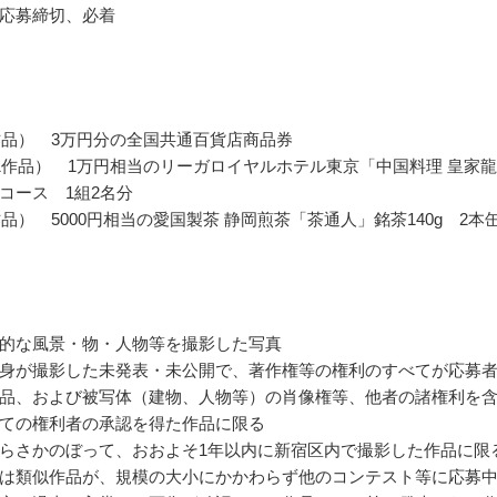
応募締切、必着
作品） 3万円分の全国共通百貨店商品券
1作品） 1万円相当のリーガロイヤルホテル東京「中国料理 皇家龍
コース 1組2名分
作品） 5000円相当の愛国製茶 静岡煎茶「茶通人」銘茶140g 2本
的な風景・物・人物等を撮影した写真
身が撮影した未発表・未公開で、著作権等の権利のすべてが応募
品、および被写体（建物、人物等）の肖像権等、他者の諸権利を
ての権利者の承認を得た作品に限る
らさかのぼって、おおよそ1年以内に新宿区内で撮影した作品に限
は類似作品が、規模の大小にかかわらず他のコンテスト等に応募