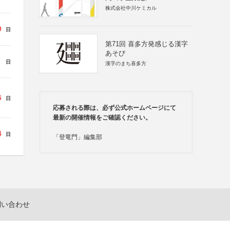
株式会社中川ケミカル
9
日
第71回 喜多方発感じる漢字
あそび
日
漢字のまち喜多方
6
日
応募される際は、必ず公式ホームページにて
最新の開催情報をご確認ください。
4
日
「登竜門」編集部
問い合わせ