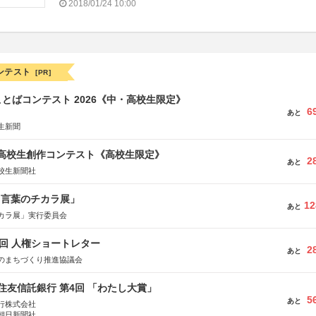
2018/01/24 10:00
ンテスト
[PR]
とばコンテスト 2026《中・高校生限定》
6
あと
生新聞
国高校生創作コンテスト《高校生限定》
2
あと
校生新聞社
と言葉のチカラ展」
12
あと
カラ展」実行委員会
5回 人権ショートレター
2
あと
のまちづくり推進協議会
住友信託銀行 第4回 「わたし大賞」
5
あと
行株式会社
朝日新聞社