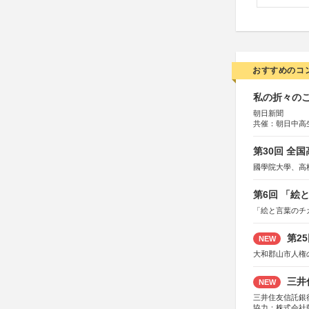
おすすめのコ
私の折々のこ
朝日新聞
共催：朝日中高
第30回 全
國學院大學、高
第6回 「絵
「絵と言葉のチ
第2
NEW
大和郡山市人権
三井
NEW
三井住友信託銀
協力：株式会社