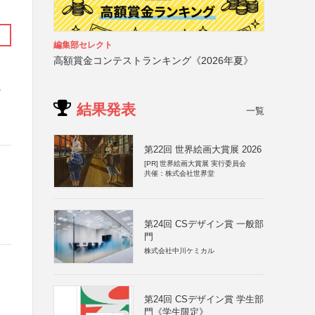
編集部セレクト
高額賞金コンテストランキング《2026年夏》
結果発表
一覧
第22回 世界絵画大賞展 2026
[PR]
世界絵画大賞展 実行委員会
共催：株式会社世界堂
第24回 CSデザイン賞 一般部
門
株式会社中川ケミカル
第24回 CSデザイン賞 学生部
門《学生限定》