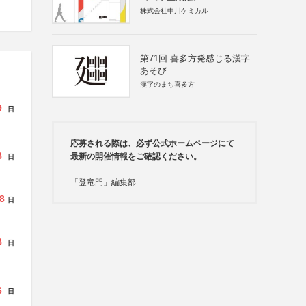
株式会社中川ケミカル
第71回 喜多方発感じる漢字
あそび
漢字のまち喜多方
9
日
応募される際は、必ず公式ホームページにて
8
最新の開催情報をご確認ください。
日
「登竜門」編集部
8
日
8
日
6
日