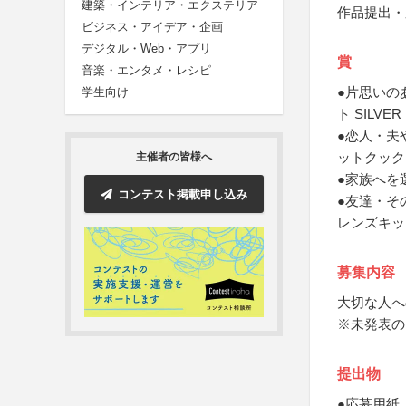
建築・インテリア・エクステリア
作品提出・
ビジネス・アイデア・企画
デジタル・Web・アプリ
賞
音楽・エンタメ・レシピ
●片思いの
学生向け
ト SILVER
●恋人・夫
ットクック K
主催者の皆様へ
●家族へを
コンテスト掲載申し込み
●友達・そ
レンズキッ
募集内容
大切な人へ
※未発表の
提出物
●応募用紙