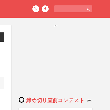
PR
締め切り直前コンテスト
[PR]