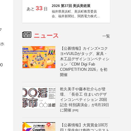
2026 第37回 美浜美術展
33
あと
日
福井県美浜町、美浜町教育委員
会、福井新聞社、関西電力株式会
社
フ
ニュース
一覧
 ホ
【公募情報】カインズ×コク
ヨ×VUILDがタッグ、家具・
木工品デザインコンペティシ
ョン「CDM Digi Fab
0
COMPETITION 2026」を初
開催
乾久美子や藤本壮介らが登
壇、「長谷工 住まいのデザ
インコンペティション 20回
記念 特別講演会」が8月19日
に開催
[PR]
【公募情報】大賞賞金100万
円！学生向け創作コンテスト