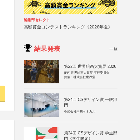
編集部セレクト
高額賞金コンテストランキング《2026年夏》
結果発表
一覧
第22回 世界絵画大賞展 2026
[PR]
世界絵画大賞展 実行委員会
共催：株式会社世界堂
第24回 CSデザイン賞 一般部
門
株式会社中川ケミカル
第24回 CSデザイン賞 学生部
門《学生限定》