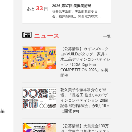
2026 第37回 美浜美術展
33
あと
日
福井県美浜町、美浜町教育委員
会、福井新聞社、関西電力株式会
社
ニュース
一覧
【公募情報】カインズ×コク
ヨ×VUILDがタッグ、家具・
木工品デザインコンペティシ
ョン「CDM Digi Fab
COMPETITION 2026」を初
開催
乾久美子や藤本壮介らが登
壇、「長谷工 住まいのデザ
インコンペティション 20回
記念 特別講演会」が8月19日
言葉
に開催
[PR]
【公募情報】大賞賞金100万
円！学生向け創作コンテスト