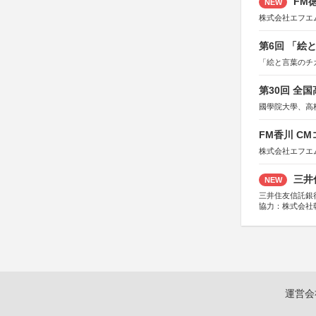
FM徳
NEW
株式会社エフエ
第6回 「絵
「絵と言葉のチ
第30回 全
國學院大學、高
FM香川 C
株式会社エフエ
三井
NEW
三井住友信託銀
協力：株式会社
後援：日本郵便
運営会