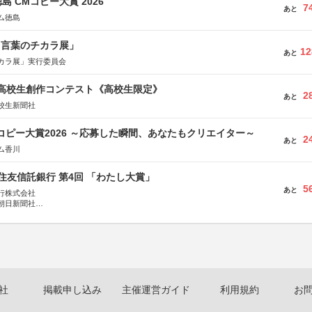
島 CMコピー大賞 2026
7
あと
ム徳島
と言葉のチカラ展」
12
あと
カラ展」実行委員会
国高校生創作コンテスト《高校生限定》
2
あと
校生新聞社
Mコピー大賞2026 ～応募した瞬間、あなたもクリエイター～
2
あと
ム香川
住友信託銀行 第4回 「わたし大賞」
5
あと
行株式会社
朝日新聞社
株式会社
社
掲載申し込み
主催運営ガイド
利用規約
お