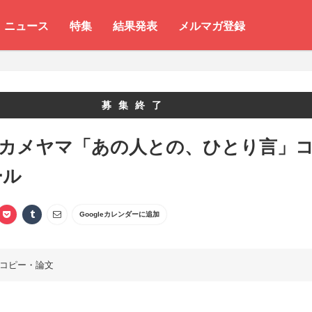
ニュース
特集
結果発表
メルマガ登録
募集終了
 カメヤマ「あの人との、ひとり言」
ール
Googleカレンダーに追加
コピー・論文