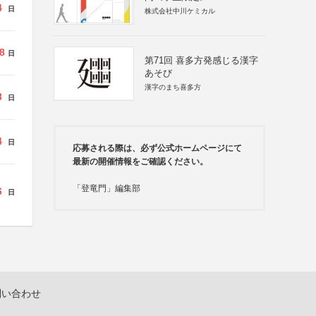
4
日
株式会社中川ケミカル
8
日
第71回 喜多方発感じる漢字
あそび
漢字のまち喜多方
8
日
4
日
応募される際は、必ず公式ホームページにて
最新の開催情報をご確認ください。
「登竜門」編集部
6
日
問い合わせ