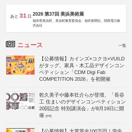
2026 第37回 美浜美術展
31
あと
日
福井県美浜町、美浜町教育委員会、福井新聞社、関西電力株
式会社
ニュース
一覧
【公募情報】カインズ×コクヨ×VUILD
がタッグ、家具・木工品デザインコン
ペティション「CDM Digi Fab
COMPETITION 2026」を初開催
乾久美子や藤本壮介らが登壇、「長谷
工 住まいのデザインコンペティション
20回記念 特別講演会」が8月19日に開
催
[PR]
【公募情報】大賞賞金100万円！学生