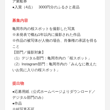
ア乗船券
●入賞（4点） 3000円分のふるさと産品
募集内容
亀岡市内の桜スポットを撮影した写真
※未発表で概ね1年以内に撮影された作品
※作品の被写体が人物の場合、肖像権の承諾を得る
こと
【部門／撮影対象】
（1）デジタル部門：亀岡市内の「桜スポット」
（2）Instagram部門：亀岡市内の「みんなに教えた
いお気に入りの桜スポット」
提出物
●応募用紙（公式ホームページよりダウンロード／
デジタル部門のみ）
●作品
※組写真不可