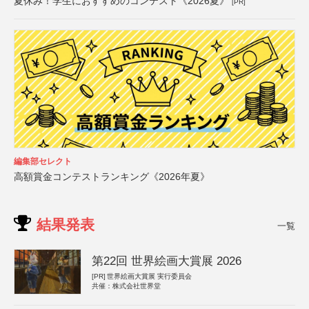
夏休み！学生におすすめのコンテスト《2026夏》
[PR]
編集部セレクト
高額賞金コンテストランキング《2026年夏》
結果発表
一覧
第22回 世界絵画大賞展 2026
[PR]
世界絵画大賞展 実行委員会
共催：株式会社世界堂