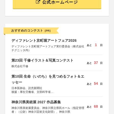
公式ホームページ
おすすめのコンテスト
[PR]
ディファレント京町堀アートフェア2026
1
あと
日
ディファレント京町堀アートフェア実行委員会（株式会社
チグニッタ内）
第23回 千修イラスト＆写真コンテスト
37
あと
日
株式会社千修
第10回 生命（いのち）を見つめるフォト＆エ
ッセー
54
あと
日
日本医師会、読売新聞社
後援：厚生労働省、文部科学省
協賛：東京海上日動火災保険株式会社、東京海上日動あん
しん生命保険株式会社
神奈川県美術展 2027 作品募集
68
あと
日
神奈川県美術展委員会、神奈川県立県民ホール（指定管理
者：（公財）神奈川芸術文化財団）、神奈川県