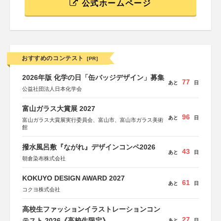
公式ホームページ
おすすめのコンテスト
[PR]
2026年版 化学の日「缶バッジデザイン」募集
77
あと
日
公益社団法人日本化学会
富山ガラス大賞展 2027
96
あと
日
富山ガラス大賞展実行委員会、富山市、富山市ガラス美術
館
撥水風呂敷『ながれ』デザインコンペ2026
43
あと
日
朝倉染布株式会社
KOKUYO DESIGN AWARD 2027
61
あと
日
コクヨ株式会社
高校生ファッションイラストレーションコン
27
テスト 2026《高校生限定》
あと
日