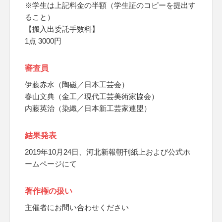
※学生は上記料金の半額（学生証のコピーを提出す
ること）
【搬入出委託手数料】
1点 3000円
審査員
伊藤赤水（陶磁／日本工芸会）
春山文典（金工／現代工芸美術家協会）
内藤英治（染織／日本新工芸家連盟）
結果発表
2019年10月24日、河北新報朝刊紙上および公式ホ
ームページにて
著作権の扱い
主催者にお問い合わせください