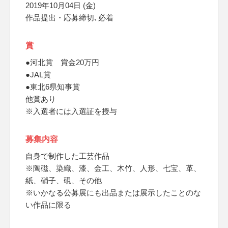
2019年10月04日 (金)
作品提出・応募締切､必着
賞
●河北賞 賞金20万円
●JAL賞
●東北6県知事賞
他賞あり
※入選者には入選証を授与
募集内容
自身で制作した工芸作品
※陶磁、染織、漆、金工、木竹、人形、七宝、革、
紙、硝子、硯、その他
※いかなる公募展にも出品または展示したことのな
い作品に限る