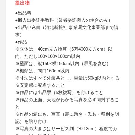
提出物
●出品料
●搬入出委託手数料（業者委託搬入の場合のみ）
●出品申込書（河北新報社 事業局文化事業部まで請
求）
●作品
※立体は、40cm立方換算（6万4000立方cm）以
内、ただし100×100×100cm以内
※壁面は、縦150×横150cm以内（屏風を含む）
※棚類は、間口160cm以内
※寸法はすべて外装共とし、重量は60kg以内とする
※安定感に配慮すること
※作品には出品票（5枚複写）を付けること
※作品の正面、天地がわかる写真を必ず同封するこ
と
※作品の箱にも、写真（裏に題名・氏名・種別を明
記）を貼り付け
※写真の大きさはサービス判（9×12cm）程度でカ