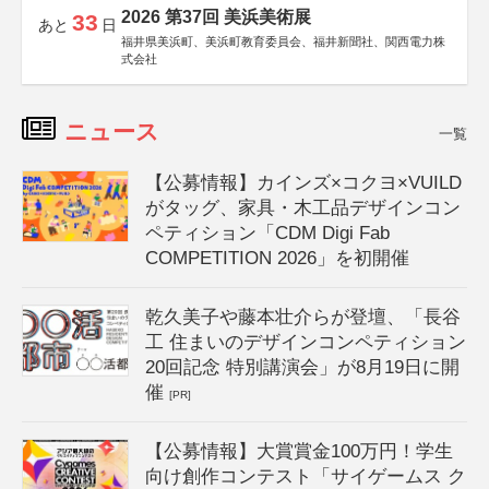
2026 第37回 美浜美術展
33
あと
日
福井県美浜町、美浜町教育委員会、福井新聞社、関西電力株
式会社
ニュース
一覧
【公募情報】カインズ×コクヨ×VUILD
がタッグ、家具・木工品デザインコン
ペティション「CDM Digi Fab
COMPETITION 2026」を初開催
乾久美子や藤本壮介らが登壇、「長谷
工 住まいのデザインコンペティション
20回記念 特別講演会」が8月19日に開
催
[PR]
【公募情報】大賞賞金100万円！学生
向け創作コンテスト「サイゲームス ク