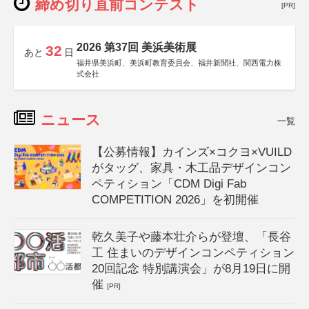
締め切り直前コンテスト
[PR]
2026 第37回 美浜美術展
32
あと
日
福井県美浜町、美浜町教育委員会、福井新聞社、関西電力株
式会社
ニュース
一覧
【公募情報】カインズ×コクヨ×VUILD
がタッグ、家具・木工品デザインコン
ペティション「CDM Digi Fab
COMPETITION 2026」を初開催
乾久美子や藤本壮介らが登壇、「長谷
工 住まいのデザインコンペティション
20回記念 特別講演会」が8月19日に開
催
[PR]