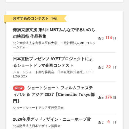
おすすめのコンテスト
[PR]
難病克服支援 第6回 MBTみんなで守るいのち
の映画祭 作品募集
114
あと
日
公立大学法人奈良県立医科大学、一般社団法人MBTコンソ
ーシアム
協力：読売新聞社
日本直販プレゼンツ AYETプロジェクトによ
後援：厚生労働省
文部科学省
るショートドラマ企画コンテスト
32
あと
日
奈良県
ショートショート実行委員会、日本直販株式会社、LIFE
日本経済団体連合会
LOG BOX
関西経済連合会
「“よい仕事おこし”フェア」実行委員会
関西文化学術研究都市推進機構
ショートショート フィルムフェステ
NEW
東京難病団体連絡協議会
ィバル ＆ アジア 2027【Cinematic Tokyo部
176
あと
日
門】
ショートショートアジア実行委員会
2026年度グッドデザイン・ニューホープ賞
9
あと
日
公益財団法人日本デザイン振興会