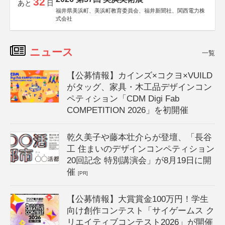
32
あと
日
福井県美浜町、美浜町教育委員会、福井新聞社、関西電力株
式会社
ニュース
一覧
【公募情報】カインズ×コクヨ×VUILD
がタッグ、家具・木工品デザインコン
ペティション「CDM Digi Fab
COMPETITION 2026」を初開催
乾久美子や藤本壮介らが登壇、「長谷
工 住まいのデザインコンペティション
20回記念 特別講演会」が8月19日に開
催
[PR]
【公募情報】大賞賞金100万円！学生
向け創作コンテスト「サイゲームス ク
リエイティブコンテスト2026」が開催