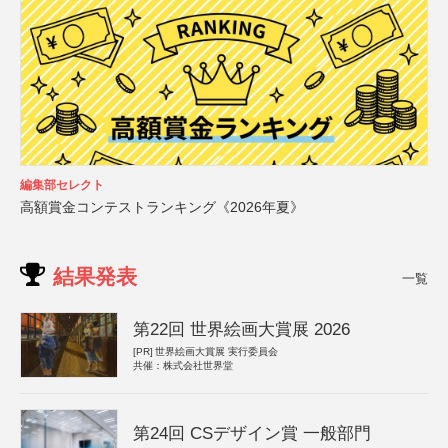
編集部セレクト
高額賞金コンテストランキング《2026年夏》
結果発表
一覧
第22回 世界絵画大賞展 2026
[PR]
世界絵画大賞展 実行委員会
共催：株式会社世界堂
第24回 CSデザイン賞 一般部門