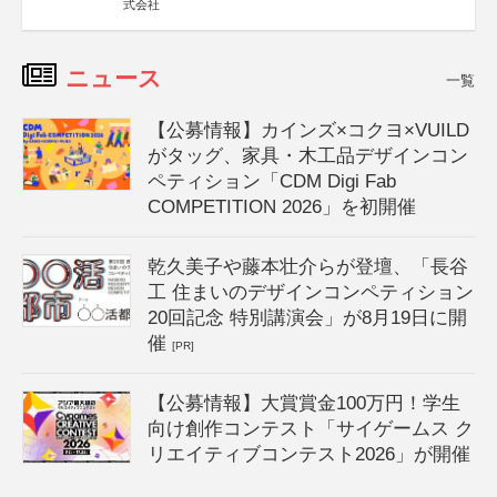
式会社
ニュース
一覧
【公募情報】カインズ×コクヨ×VUILD
がタッグ、家具・木工品デザインコン
ペティション「CDM Digi Fab
COMPETITION 2026」を初開催
乾久美子や藤本壮介らが登壇、「長谷
工 住まいのデザインコンペティション
20回記念 特別講演会」が8月19日に開
催
[PR]
【公募情報】大賞賞金100万円！学生
向け創作コンテスト「サイゲームス ク
リエイティブコンテスト2026」が開催