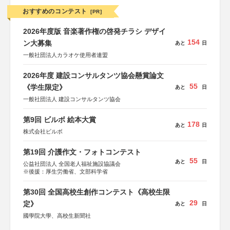
おすすめのコンテスト
[PR]
2026年度版 音楽著作権の啓発チラシ デザイ
154
ン大募集
あと
日
一般社団法人カラオケ使用者連盟
2026年度 建設コンサルタンツ協会懸賞論文
55
《学生限定》
あと
日
一般社団法人 建設コンサルタンツ協会
第9回 ビルボ 絵本大賞
178
あと
日
株式会社ビルボ
第19回 介護作文・フォトコンテスト
55
あと
日
公益社団法人 全国老人福祉施設協議会
※後援：厚生労働省、文部科学省
第30回 全国高校生創作コンテスト《高校生限
29
定》
あと
日
國學院大學、高校生新聞社