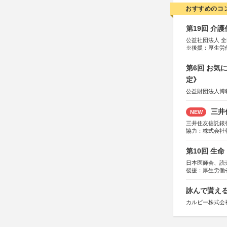
おすすめのコ
第19回 介
公益社団法人 
※後援：厚生労
第6回 お気
定》
公益財団法人博
三井
NEW
三井住友信託銀
協力：株式会社
後援：日本郵便
第10回 生
日本医師会、読
後援：厚生労働
協賛：東京海上
詠んで貰える
カルビー株式会