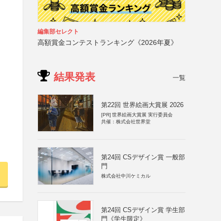
編集部セレクト
高額賞金コンテストランキング《2026年夏》
結果発表
一覧
第22回 世界絵画大賞展 2026
[PR]
世界絵画大賞展 実行委員会
共催：株式会社世界堂
第24回 CSデザイン賞 一般部
門
株式会社中川ケミカル
第24回 CSデザイン賞 学生部
門《学生限定》