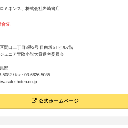
ロミネンス、株式会社岩崎書店
問合先
区関口二丁目3番3号 目白坂STビル7階
ジュニア冒険小説大賞選考委員会
集部
26-5082 / fax : 03-6626-5085
@iwasakishoten.co.jp
公式ホームページ