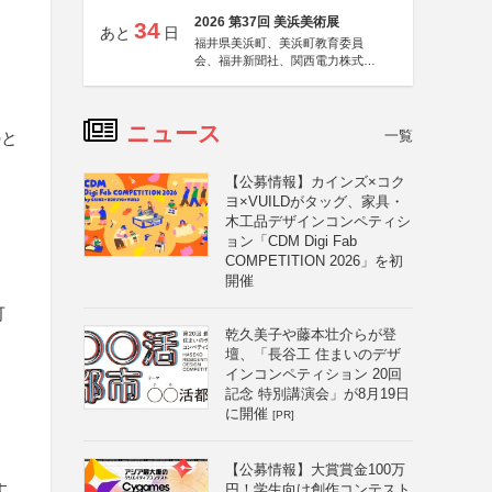
2026 第37回 美浜美術展
34
あと
日
福井県美浜町、美浜町教育委員
会、福井新聞社、関西電力株式会
社
ニュース
一覧
のと
【公募情報】カインズ×コク
ヨ×VUILDがタッグ、家具・
木工品デザインコンペティシ
ョン「CDM Digi Fab
COMPETITION 2026」を初
開催
可
乾久美子や藤本壮介らが登
壇、「長谷工 住まいのデザ
インコンペティション 20回
記念 特別講演会」が8月19日
に開催
[PR]
【公募情報】大賞賞金100万
す
円！学生向け創作コンテスト