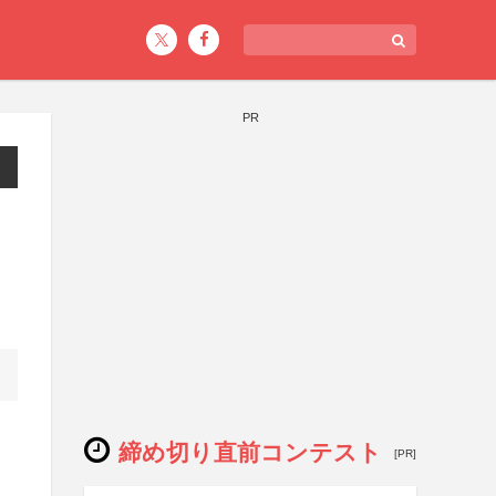
PR
締め切り直前コンテスト
[PR]