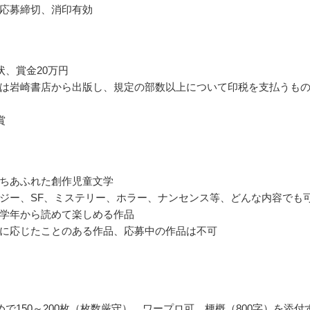
応募締切、消印有効
状、賞金20万円
は岩崎書店から出版し、規定の部数以上について印税を支払うも
賞
ちあふれた創作児童文学
ジー、SF、ミステリー、ホラー、ナンセンス等、どんな内容でも
学年から読めて楽しめる作品
に応じたことのある作品、応募中の作品は不可
詰めで150～200枚（枚数厳守）、ワープロ可、梗概（800字）を添付