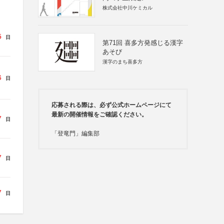
株式会社中川ケミカル
5
日
第71回 喜多方発感じる漢字
あそび
漢字のまち喜多方
6
日
応募される際は、必ず公式ホームページにて
最新の開催情報をご確認ください。
7
日
「登竜門」編集部
7
日
7
日