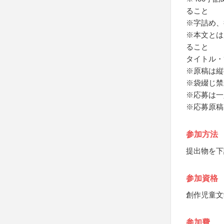
ること
※字詰め、
※本文とは
ること
タイトル・
※原稿は縦
※袋綴じ禁
※応募は一
※応募原稿
参加方法
提出物を下
参加資格
創作児童文
参加費