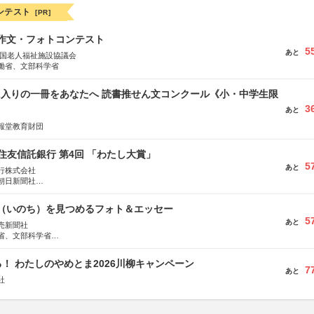
ンテスト
[PR]
護作文・フォトコンテスト
5
あと
全国老人福祉施設協議会
働省、文部科学省
に入りの一冊をあなたへ 読書推せん文コンクール《小・中学生限
3
あと
報堂教育財団
住友信託銀行 第4回 「わたし大賞」
5
あと
行株式会社
朝日新聞社
株式会社
命（いのち）を見つめるフォト＆エッセー
5
あと
売新聞社
省、文部科学省
日動火災保険株式会社、東京海上日動あんしん生命保険株式会社
！ わたしのやめとま2026川柳キャンペーン
7
あと
社