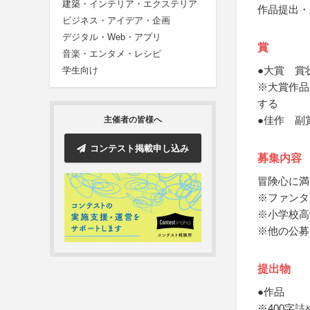
建築・インテリア・エクステリア
作品提出・
ビジネス・アイデア・企画
デジタル・Web・アプリ
賞
音楽・エンタメ・レシピ
●大賞 賞
学生向け
※大賞作品
する
●佳作 副
主催者の皆様へ
コンテスト掲載申し込み
募集内容
冒険心に満
※ファンタ
※小学校高
※他の公募
提出物
●作品
※400字