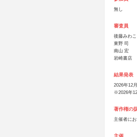
無し
審査員
後藤みわこ
東野 司
南山 宏
岩崎書店
結果発表
2026年
※2026
著作権の
主催者にお
主催