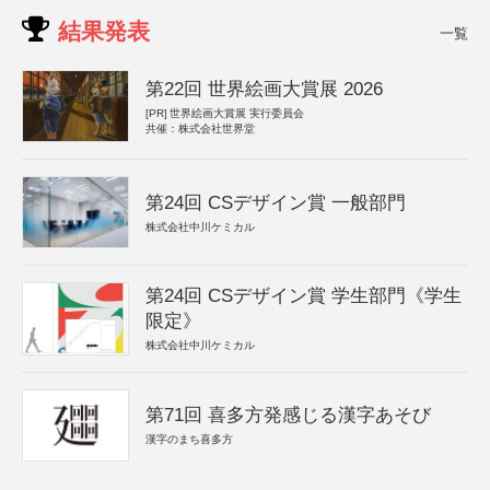
結果発表
一覧
第22回 世界絵画大賞展 2026
[PR]
世界絵画大賞展 実行委員会
共催：株式会社世界堂
第24回 CSデザイン賞 一般部門
株式会社中川ケミカル
第24回 CSデザイン賞 学生部門《学生
限定》
株式会社中川ケミカル
第71回 喜多方発感じる漢字あそび
漢字のまち喜多方