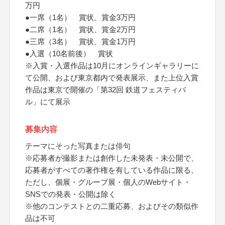
万円
●一席（1名） 賞状、賞金3万円
●二席（1名） 賞状、賞金2万円
●三席（3名） 賞状、賞金1万円
●入選（10名前後） 賞状
※入賞・入選作品は10月にオンラインギャラリーに
て公開、および東京都内で発表展示、また上位入賞
作品は東京で開催の「第32回 鉄道フェスティバ
ル」にて展示
募集内容
テーマにそった写真または俳句
※応募者が撮影または創作した未発表・未公開で、
応募者がすべての著作権を有している作品に限る、
ただし、個展・グループ展・個人のWebサイト・
SNSでの発表・公開は除く
※他のコンテストとの二重応募、およびその類似作
品は不可