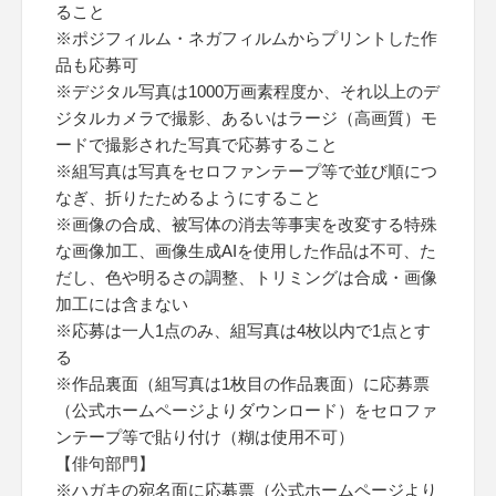
ること
※ポジフィルム・ネガフィルムからプリントした作
品も応募可
※デジタル写真は1000万画素程度か、それ以上のデ
ジタルカメラで撮影、あるいはラージ（高画質）モ
ードで撮影された写真で応募すること
※組写真は写真をセロファンテープ等で並び順につ
なぎ、折りたためるようにすること
※画像の合成、被写体の消去等事実を改変する特殊
な画像加工、画像生成AIを使用した作品は不可、た
だし、色や明るさの調整、トリミングは合成・画像
加工には含まない
※応募は一人1点のみ、組写真は4枚以内で1点とす
る
※作品裏面（組写真は1枚目の作品裏面）に応募票
（公式ホームページよりダウンロード）をセロファ
ンテープ等で貼り付け（糊は使用不可）
【俳句部門】
※ハガキの宛名面に応募票（公式ホームページより