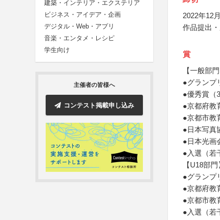
建築・インテリア・エクステリア
ビジネス・アイデア・企画
2022年12月
デジタル・Web・アプリ
作品提出・
音楽・エンタメ・レシピ
学生向け
賞
【一般部門
●グランプ
主催者の皆様へ
●優秀賞（
コンテスト掲載申し込み
●京都府教
●京都市教
●日本写真
●日本光画
●入選（若
【U18部門
●グランプ
●京都府教
●京都市教
●入選（若