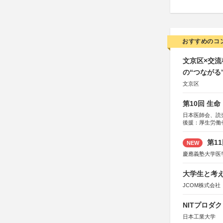
おすすめのコ
文京区×交
の“つながる
文京区
第10回 生
日本医師会、読
後援：厚生労働
協賛：東京海上
第1
NEW
慶應義塾大学医
大学生と考え
JCOM株式会社
NITプロダ
日本工業大学