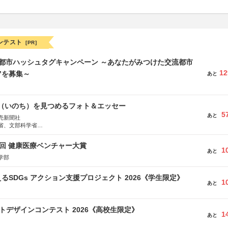
ンテスト
[PR]
流都市ハッシュタグキャンペーン ～あなたがみつけた交流都市
12
”を募集～
あと
命（いのち）を見つめるフォト＆エッセー
5
あと
売新聞社
省、文部科学省
日動火災保険株式会社、東京海上日動あんしん生命保険株式会社
1回 健康医療ベンチャー大賞
1
あと
学部
るSDGs アクション支援プロジェクト 2026《学生限定》
1
あと
クトデザインコンテスト 2026《高校生限定》
1
あと