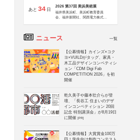
2026 第37回 美浜美術展
34
あと
日
福井県美浜町、美浜町教育委員
会、福井新聞社、関西電力株式会
社
ニュース
一覧
【公募情報】カインズ×コク
ヨ×VUILDがタッグ、家具・
木工品デザインコンペティシ
ョン「CDM Digi Fab
COMPETITION 2026」を初
開催
乾久美子や藤本壮介らが登
壇、「長谷工 住まいのデザ
インコンペティション 20回
記念 特別講演会」が8月19日
に開催
[PR]
【公募情報】大賞賞金100万
円！学生向け創作コンテスト