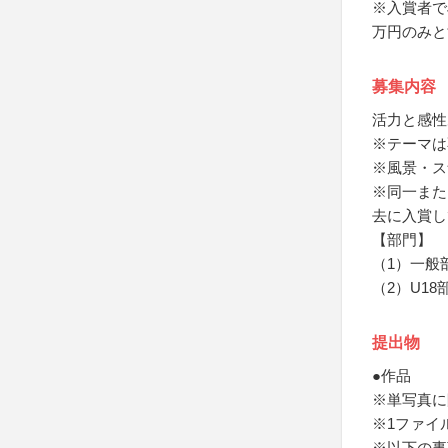
※入賞者で
万円のみと
募集内容
活力と感性
※テーマは
※風景・ス
※同一また
去に入賞し
【部門】
（1）一般
（2）U18
提出物
●作品
※単写真に
※1ファイル
※以下の事