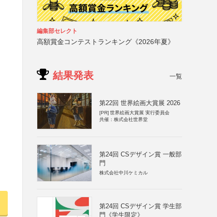
編集部セレクト
高額賞金コンテストランキング《2026年夏》
結果発表
一覧
第22回 世界絵画大賞展 2026
[PR]
世界絵画大賞展 実行委員会
共催：株式会社世界堂
第24回 CSデザイン賞 一般部
門
株式会社中川ケミカル
第24回 CSデザイン賞 学生部
門《学生限定》