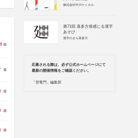
株式会社中川ケミカル
第71回 喜多方発感じる漢字
あそび
漢字のまち喜多方
9
日
応募される際は、必ず公式ホームページにて
7
日
最新の開催情報をご確認ください。
「登竜門」編集部
0
日
0
日
4
日