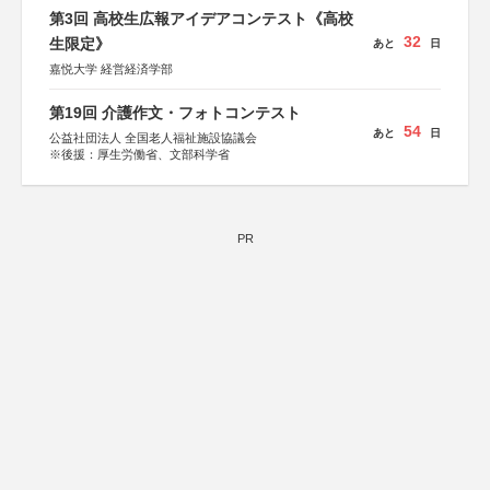
会、森林火災対策協会
第3回 高校生広報アイデアコンテスト《高校
32
生限定》
あと
日
嘉悦大学 経営経済学部
第19回 介護作文・フォトコンテスト
54
あと
日
公益社団法人 全国老人福祉施設協議会
※後援：厚生労働省、文部科学省
PR