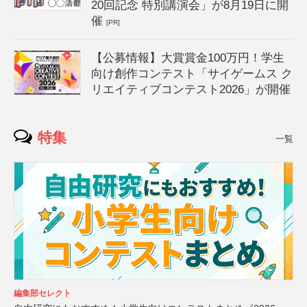
20回記念 特別講演会」が8月19日に開
催
[PR]
【公募情報】大賞賞金100万円！学生
向け創作コンテスト「サイゲームス ク
リエイティブコンテスト2026」が開催
特集
一覧
編集部セレクト