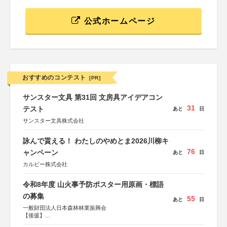
公式ホームページ
おすすめのコンテスト
[PR]
サンスター文具 第31回 文房具アイデアコン
31
テスト
あと
日
サンスター文具株式会社
詠んで貰える！ わたしのやめとま2026川柳キ
76
ャンペーン
あと
日
カルビー株式会社
令和8年度 山火事予防ポスター用原画・標語
の募集
55
あと
日
一般財団法人日本森林林業振興会
【後援】
総務省消防庁、文部科学省、林野庁、全国森林組合連合