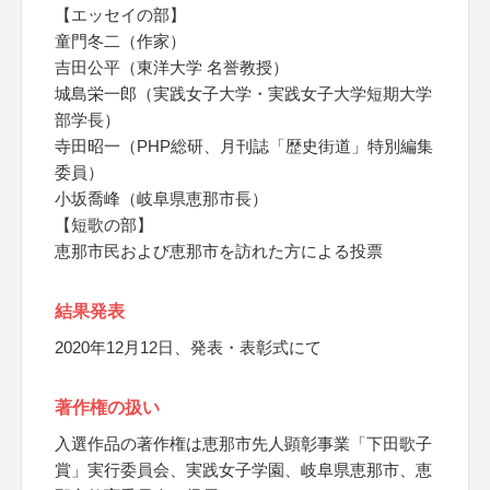
【エッセイの部】
童門冬二（作家）
吉田公平（東洋大学 名誉教授）
城島栄一郎（実践女子大学・実践女子大学短期大学
部学長）
寺田昭一（PHP総研、月刊誌「歴史街道」特別編集
委員）
小坂喬峰（岐阜県恵那市長）
【短歌の部】
恵那市民および恵那市を訪れた方による投票
結果発表
2020年12月12日、発表・表彰式にて
著作権の扱い
入選作品の著作権は恵那市先人顕彰事業「下田歌子
賞」実行委員会、実践女子学園、岐阜県恵那市、恵