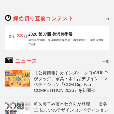
締め切り直前コンテスト
[PR]
2026 第37回 美浜美術展
33
あと
日
福井県美浜町、美浜町教育委員会、福井新聞社、関西電力株
式会社
ニュース
一覧
【公募情報】カインズ×コクヨ×VUILD
がタッグ、家具・木工品デザインコン
ペティション「CDM Digi Fab
COMPETITION 2026」を初開催
乾久美子や藤本壮介らが登壇、「長谷
工 住まいのデザインコンペティション